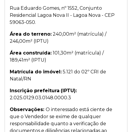
Rua Eduardo Gomes, nº 1552, Conjunto
Residencial Lagoa Nova II - Lagoa Nova - CEP
59063-050.
Área do terreno:
240,00m² (matrícula) /
246,00m² (IPTU)
Área construída:
101,30m² (matrícula) /
189,41m² (IPTU)
Matrícula do imóvel:
5.121 do 02º CRI de
Natal/RN
Inscrição prefeitura
(IPTU):
2.025.0129.03.0148.0000.3
Observações:
O interessado está ciente de
que o Vendedor se exime de qualquer
responsabilidade quanto a verificação de
documentos e diligências relacionadas ao