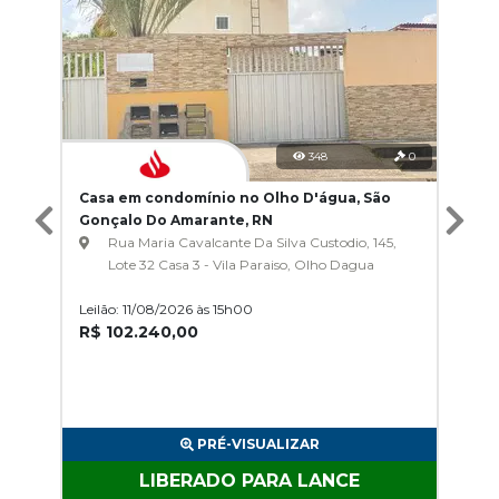
348
0
Casa em condomínio no Olho D'água, São
Gonçalo Do Amarante, RN
Rua Maria Cavalcante Da Silva Custodio, 145,
Lote 32 Casa 3 - Vila Paraiso, Olho Dagua
Leilão: 11/08/2026 às 15h00
R$ 102.240,00
PRÉ-VISUALIZAR
LIBERADO PARA LANCE