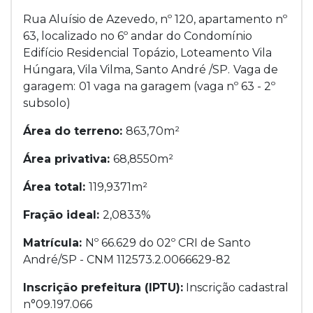
Rua Aluísio de Azevedo, nº 120, apartamento nº
63, localizado no 6º andar do Condomínio
Edifício Residencial Topázio, Loteamento Vila
Húngara, Vila Vilma, Santo André /SP.
Vaga de
garagem:
01 vaga
na garagem (vaga nº 63 - 2º
subsolo)
Área do terreno:
863,70m²
Área privativa:
68,8550m²
Área total:
119,9371m²
Fração ideal:
2,0833%
Matrícula:
Nº 66.629 do 02º CRI de Santo
André/SP - CNM 112573.2.0066629-82
Inscrição prefeitura (IPTU):
Inscrição cadastral
n°09.197.066