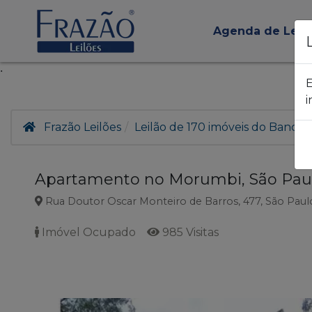
Agenda de Leil
.
E
i
Frazão Leilões
Leilão de 170 imóveis do Banco I
Apartamento no Morumbi, São Pau
Rua Doutor Oscar Monteiro de Barros, 477, São Paul
Imóvel Ocupado
985 Visitas