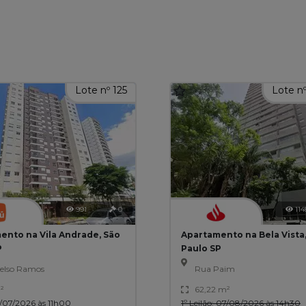
Lote nº 125
Lote n
991
0
114
ento na Vila Andrade, São
Apartamento na Bela Vista
P
Paulo SP
elso Ramos
Rua Paim
²
62,22 m²
0/07/2026 às 11h00
1º Leilão: 07/08/2026 às 14h30