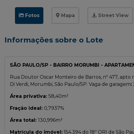
Fotos
Mapa
Street View
Informações sobre o Lote
SÃO PAULO/SP - BAIRRO MORUMBI - APARTAME
Rua Doutor Oscar Monteiro de Barros, nº 477, apto nº
Di Verdi, Morumbi, São Paulo/SP. Vaga de garagem
:
Área privativa:
58,40m²
Fração ideal:
0,7937%
Área total:
130,996m²
Matrícula do imóvel:
154.394 do 18º ORI de São Pa