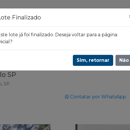
ões
Leilões
Blog
Lote Finalizado
ste lote já foi finalizado. Deseja voltar para a página
nicial?
taú | 3619
Lote 082
Sim, retornar
Não
lo SP
o, SP
Contatar por WhatsApp