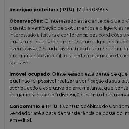
Inscrição prefeitura (IPTU):
171.193.0399-5
Observações:
O interessado está ciente de que o
quanto a verificação de documentos e diligências r
interessado a leitura e conferência das condições pr
quaisquer outros documentos que julgar pertinentes
eventuais ações judiciais em tramites que possam e
programa habitacional destinado à promoção do ace
aplicável.
Imóvel ocupado
: O interessado está ciente de qu
qual não foi possível realizar a verificação da sua di
averiguação é exclusiva do arrematante, que isen
ou garantia quanto à disposição, estado de conserv
Condomínio e IPTU:
Eventuais débitos de Condomí
vendedor até a data da transferência da posse do imó
em edital.