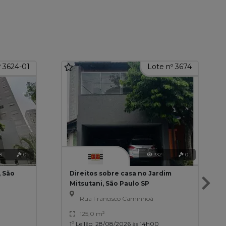
º 3624-01
Lote nº 3674
8
0
332
0
, São
Direitos sobre casa no Jardim
Mitsutani, São Paulo SP
Rua Francisco Caminhoá
125,0 m²
1º Leilão: 28/08/2026 às 14h00