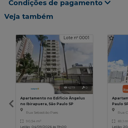
Condições de pagamento
Veja também
Lote nº 0001
4279
0
Apartamento no Edifício Ângelus
Apartam
no Ibirapuera, São Paulo SP
Paulo S
Rua Sebastião Paes
Rua C
90,54 m²
69,1 m
Leilão: 04/09/2026 às 11h00
Leilão: 2