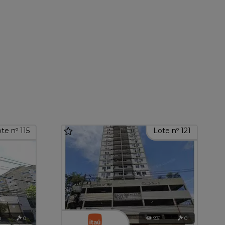
te nº 115
Lote nº 121
8
0
931
0