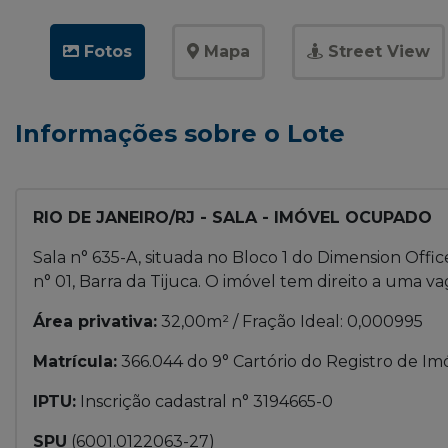
Fotos
Mapa
Street View
Informações sobre o Lote
RIO DE JANEIRO/RJ - SALA - IMÓVEL OCUPADO
Sala n° 635-A, situada no Bloco 1 do Dimension Off
n° 01, Barra da Tijuca. O imóvel tem direito a uma v
Área privativa:
32,00m² / Fração Ideal: 0,000995
Matrícula:
366.044 do 9° Cartório do Registro de Imó
IPTU:
Inscrição cadastral n° 3194665-0
SPU
(6001.0122063-27)