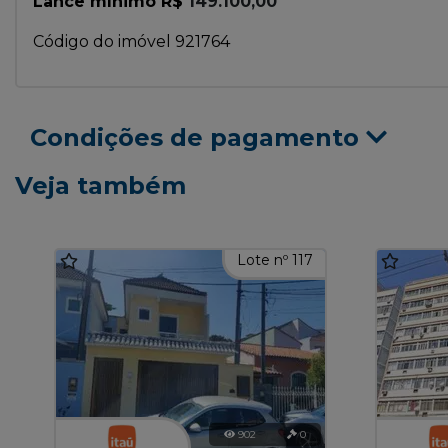
Lance mínimo R$
149.100,00
Código do imóvel 921764
Condições de pagamento
Veja também
Lote nº 117
902
0