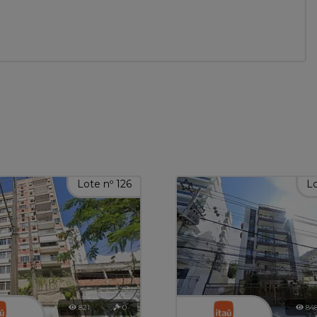
Lote nº 126
Lo
821
0
84