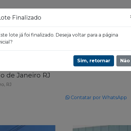
ões
Leilões
Blog
Lote Finalizado
ste lote já foi finalizado. Deseja voltar para a página
nicial?
taú | 3619
Lote 137
Sim, retornar
Não
io de Janeiro RJ
ro, RJ
Contatar por WhatsApp