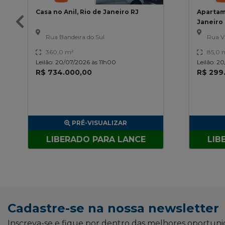
Casa no Anil, Rio de Janeiro RJ
Apartame
Janeiro
Rua Bandeira do Sul
Rua Vi
360,0 m²
85,0 
Leilão: 20/07/2026 às 11h00
Leilão: 2
R$ 734.000,00
R$ 299
PRÉ-VISUALIZAR
LIBERADO PARA LANCE
LIB
Cadastre-se na nossa newsletter
Inscreva-se e fique por dentro das melhores oportun