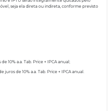
nio e IPTU serão integralmente quitados pelo
vel, seja ela direta ou indireta, conforme previsto
s de 10% a.a. Tab. Price + IPCA anual;
de juros de 10% a.a. Tab. Price + IPCA anual.