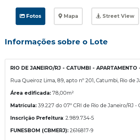
Fotos
Mapa
Street View
Informações sobre o Lote
RIO DE JANEIRO/RJ - CATUMBI - APARTAMENTO
Rua Queiroz Lima, 89, apto nº 201, Catumbi, Rio de J
Área edificada:
78,00m²
Matrícula:
39.227 do 07º CRI de Rio de Janeiro/RJ 
Inscrição Prefeitura
: 2.989.734-5
FUNESBOM (CBMERJ):
2616817-9