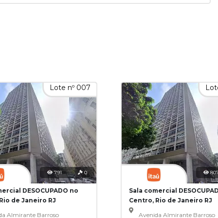
Lote nº 007
Lot
791
0
80
mercial DESOCUPADO no
Sala comercial DESOCUPA
Rio de Janeiro RJ
Centro, Rio de Janeiro RJ
da Almirante Barroso
Avenida Almirante Barroso