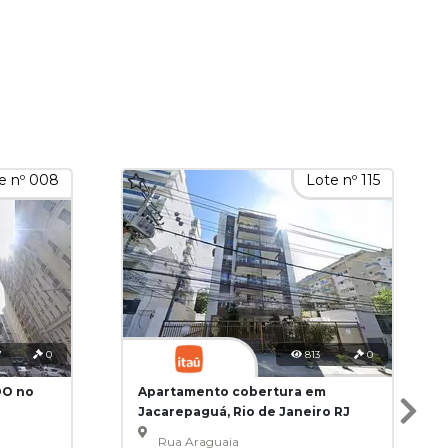
e nº 008
Lote nº 115
7
0
813
0
DO no
Apartamento cobertura em
Jacarepaguá, Rio de Janeiro RJ
Rua Araguaia