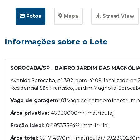
Fotos
Mapa
Street View
Informações sobre o Lote
SOROCABA/SP - BAIRRO JARDIM DAS MAGNÓLIA
Avenida Sorocaba, nº 382, apto nº 09, localizado n
Residencial São Francisco, Jardim Magnólia, Sorocab
Vaga de garagem:
01 vaga de garagem indetermin
Área privativa:
46,930000m² (matrícula)
Fração ideal:
0,08533364% (matrícula)
Área total:
65,1714670m² (matrícula) / 69,2860230m