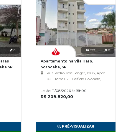
0
329
0
aras
Apartamento na Vila Haro,
aba SP
Sorocaba, SP
Rua Pedro Jose Senger, 1903, Apto
02 - Torre 02 - Edificio Colorado,
Vila Haro
Leilão: 11/08/2026 às 15h00
R$ 209.820,00
PRÉ-VISUALIZAR