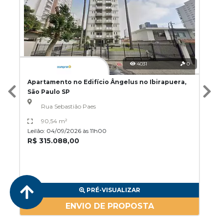
4031
0
Apartamento no Edifício Ângelus no Ibirapuera,
São Paulo SP
Rua Sebastião Paes
90,54 m²
Leilão: 04/09/2026 às 11h00
R$ 315.088,00
PRÉ-VISUALIZAR
ENVIO DE PROPOSTA