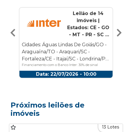
Leilão de 14
imóveis |
Estados: CE - GO
- MT - PR - SC -
SP - TO | 3656
Cidades: Águas Lindas De Goiás/GO -
Araguaína/TO - Araquari/SC -
Fortaleza/CE - Itajaí/SC - Londrina/PR
Financiamento com o Banco Inter: 30% de sinal
- Marília/SP - Mogi Das Cruzes/SP -
mínimo + 24 a 240 parcelas mensais, com juros de
São Paulo/SP - Várzea Grande/MT
Data: 22/07/2026 - 10:00
10,47% a.a + IPCA.
Próximos leilões de
imóveis
13 Lotes