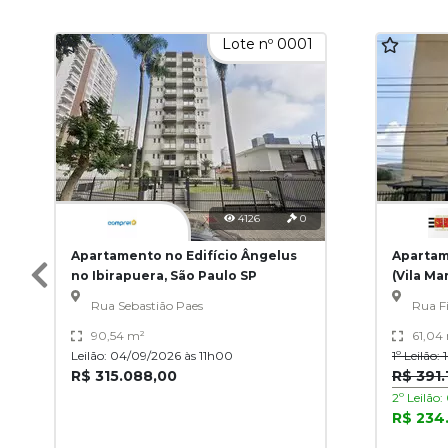
Lote nº 0001
4126
0
Apartamento no Edifício Ângelus
Apartam
no Ibirapuera, São Paulo SP
(Vila Ma
Rua Sebastião Paes
Rua Fi
90,54 m²
61,04
Leilão: 04/09/2026 às 11h00
1º Leilão
R$ 315.088,00
R$ 391.
2º Leilão
R$ 234