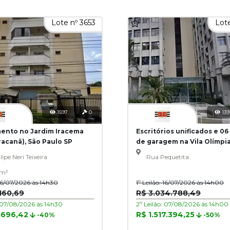
Lote nº 3653
Lote
1597
0
139
ento no Jardim Iracema
Escritórios unificados e 06
racanã), São Paulo SP
de garagem na Vila Olímpia
Paulo SP
lipe Neri Teixeira
Rua Pequetita
 m²
: 16/07/2026 às 14h30
1º Leilão: 16/07/2026 às 14h00
160,69
R$ 3.034.788,49
: 07/08/2026 às 14h30
2º Leilão: 07/08/2026 às 14h00
.696,42
R$ 1.517.394,25
-40%
-50%