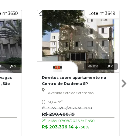
 nº 3650
Lote nº 3649
1
0
1316
0
 vagas
Direitos sobre apartamento no
, São
Centro de Diadema SP
Avenida Sete de Setembro
51,64 m²
1º Leilão: 16/07/2026 às 11h30
R$ 290.480,19
2º Leilão: 07/08/2026 às 11h30
R$ 203.336,14
-30%