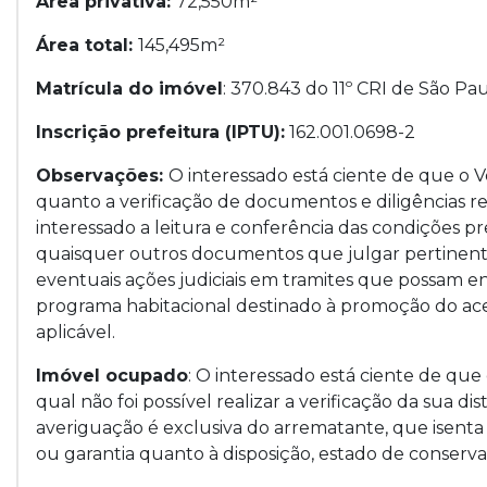
Área privativa:
72,550m²
Área total:
145,495m²
Matrícula do imóvel
: 370.843 do 11º CRI de São P
Inscrição prefeitura (IPTU):
162.001.0698-2
Observações:
O interessado está ciente de que o
quanto a verificação de documentos e diligências r
interessado a leitura e conferência das condições pr
quaisquer outros documentos que julgar pertinentes
eventuais ações judiciais em tramites que possam e
programa habitacional destinado à promoção do ace
aplicável.
Imóvel ocupado
: O interessado está ciente de qu
qual não foi possível realizar a verificação da sua di
averiguação é exclusiva do arrematante, que isen
ou garantia quanto à disposição, estado de conserv