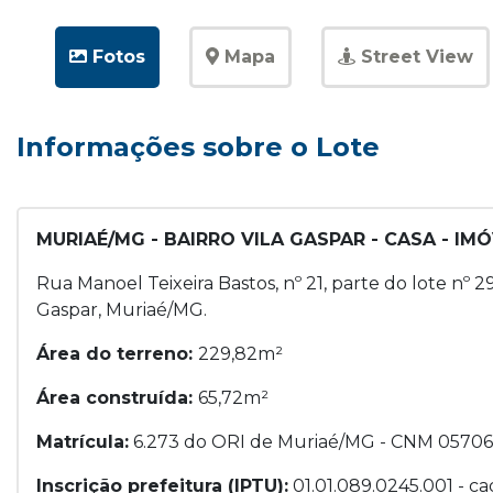
Fotos
Mapa
Street View
Informações sobre o Lote
MURIAÉ/MG - BAIRRO VILA GASPAR - CASA - I
Rua Manoel Teixeira Bastos, nº 21, parte do lote nº 2
Gaspar, Muriaé/MG.
Área do terreno:
229,82m²
Área construída:
65,72m²
Matrícula:
6.273 do ORI de Muriaé/MG - CNM 05706
Inscrição prefeitura (IPTU):
01.01.089.0245.001 - ca