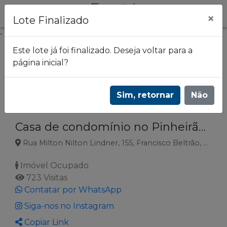
×
Lote Finalizado
.
Este lote já foi finalizado. Deseja voltar para a
página inicial?
Frazão Leilões
Leilão de 170 imóveis do Banco Itaú | 3619
Sim, retornar
Não
Lote 064
Casa de condomínio no Pinheirão, Francisco Beltrão PR
Rua Milton Nilton Lindner, 155, Francisco Beltrão, PR
Imóvel Ocupado
723 Visitas
Contatar por WhatsApp
Siga-nos no Instagram
Copiar Link