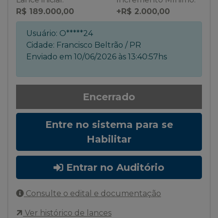
R$ 189.000,00
+R$ 2.000,00
Usuário:
O*****24
Cidade:
Francisco Beltrão / PR
Enviado em
10/06/2026 às 13:40:57hs
Encerrado
Entre no sistema para se
Habilitar
Entrar no Auditório
Consulte o edital e documentação
Ver histórico de lances