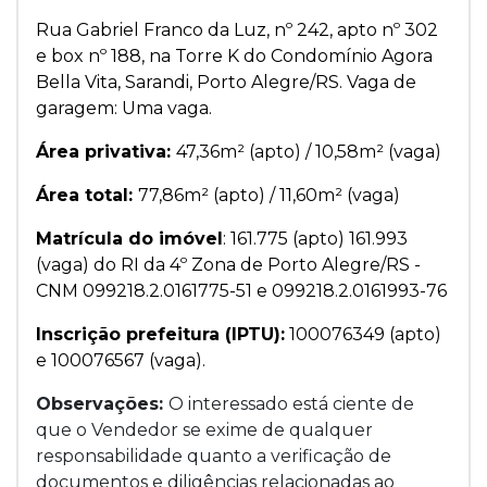
Rua Gabriel Franco da Luz, nº 242, apto nº 302
e box nº 188, na Torre K do Condomínio Agora
Bella Vita, Sarandi, Porto Alegre/RS. Vaga de
garagem: Uma vaga.
Área privativa:
47,36m² (apto) / 10,58m² (vaga)
Área total:
77,86m² (apto) / 11,60m² (vaga)
Matrícula do imóvel
: 161.775 (apto) 161.993
(vaga) do RI da 4º Zona de Porto Alegre/RS -
CNM 099218.2.0161775-51 e 099218.2.0161993-76
Inscrição prefeitura (IPTU):
100076349 (apto)
e 100076567 (vaga).
Observações:
O interessado está ciente de
que o Vendedor se exime de qualquer
responsabilidade quanto a verificação de
documentos e diligências relacionadas ao