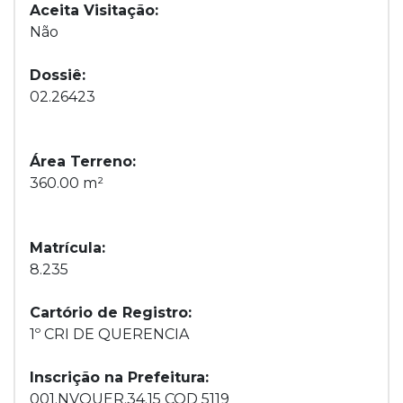
Aceita Visitação:
Não
Dossiê:
02.26423
Área Terreno:
360.00 m²
Matrícula:
8.235
Cartório de Registro:
1º CRI DE QUERENCIA
Inscrição na Prefeitura:
001.NVQUER.34.15 COD 5119