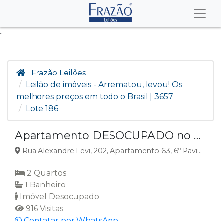
.
Frazão Leilões
Leilão de imóveis - Arrematou, levou! Os
melhores preços em todo o Brasil | 3657
Lote 186
Apartamento DESOCUPADO no Cambuci, Sao Paulo, SP
Rua Alexandre Levi, 202, Apartamento 63, 6º Pavimento, Edifício Cambui Mirim, Torre 1 (Bloco A), Condomínio Reserva Do Bosque, Cambuci, São Paulo, SP
2 Quartos
1 Banheiro
Imóvel Desocupado
916 Visitas
Contatar por WhatsApp