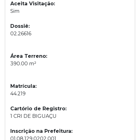
Aceita Visitação:
Sim
Dossiê:
02.26616
Área Terreno:
390.00 m²
Matrícula:
44.219
Cartório de Registro:
1 CRI DE BIGUAÇU
Inscrição na Prefeitura:
01.08.129.0202.001