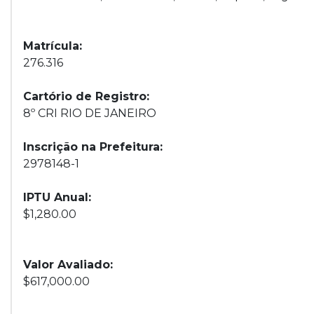
Matrícula:
276.316
Cartório de Registro:
8º CRI RIO DE JANEIRO
Inscrição na Prefeitura:
2978148-1
IPTU Anual:
$1,280.00
Valor Avaliado:
$617,000.00