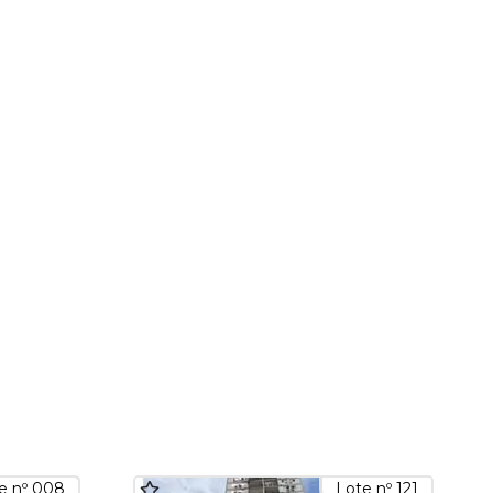
e nº 008
Lote nº 121