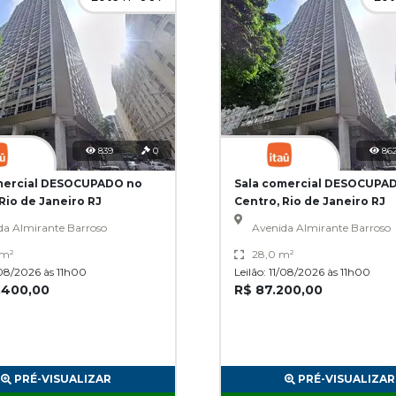
839
0
86
mercial DESOCUPADO no
Sala comercial DESOCUPA
Rio de Janeiro RJ
Centro, Rio de Janeiro RJ
da Almirante Barroso
Avenida Almirante Barroso
 m²
28,0 m²
1/08/2026 às 11h00
Leilão: 11/08/2026 às 11h00
.400,00
R$ 87.200,00
PRÉ-VISUALIZAR
PRÉ-VISUALIZAR