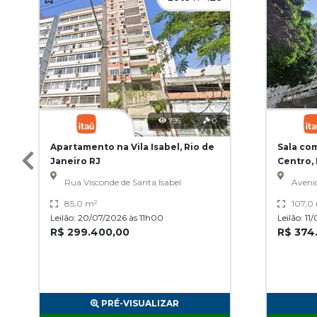
795
0
Apartamento na Vila Isabel, Rio de
Sala co
Janeiro RJ
Centro, 
Rua Visconde de Santa Isabel
Aveni
85,0 m²
107,0
Leilão: 20/07/2026 às 11h00
Leilão: 1
R$ 299.400,00
R$ 374
PRÉ-VISUALIZAR