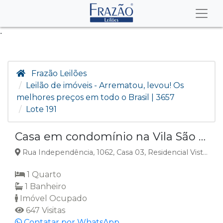
.
Frazão Leilões
Leilão de imóveis - Arrematou, levou! Os
melhores preços em todo o Brasil | 3657
Lote 191
Casa em condomínio na Vila São Paulo, Mogi Das Cruzes, SP
Rua Independência, 1062, Casa 03, Residencial Vista Das Orquídeas, Vila São Paulo, Mogi das Cruzes, SP
1 Quarto
1 Banheiro
Imóvel Ocupado
647 Visitas
Contatar por WhatsApp