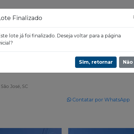
ões
Leilões
Blog
Lote Finalizado
ste lote já foi finalizado. Deseja voltar para a página
nicial?
levou! Os melhores preços em todo o Brasil | 3620
Lote
Sim, retornar
Não
 São José, SC
Contatar por WhatsApp