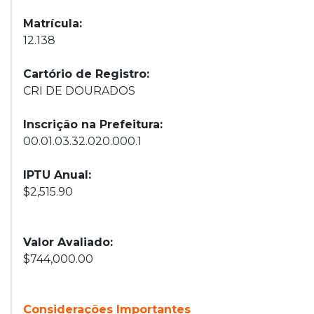
Matrícula:
12.138
Cartório de Registro:
CRI DE DOURADOS
Inscrição na Prefeitura:
00.01.03.32.020.000.1
IPTU Anual:
$2,515.90
Valor Avaliado:
$744,000.00
Considerações Importantes