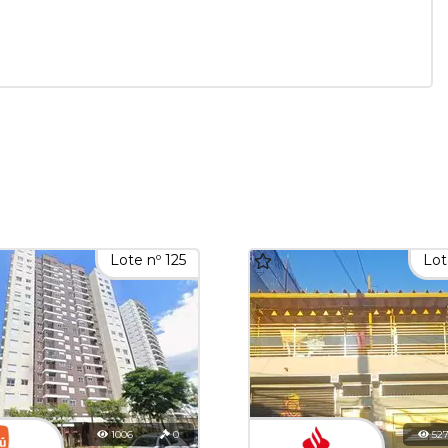
Lote nº 125
Lot
1006
0
52