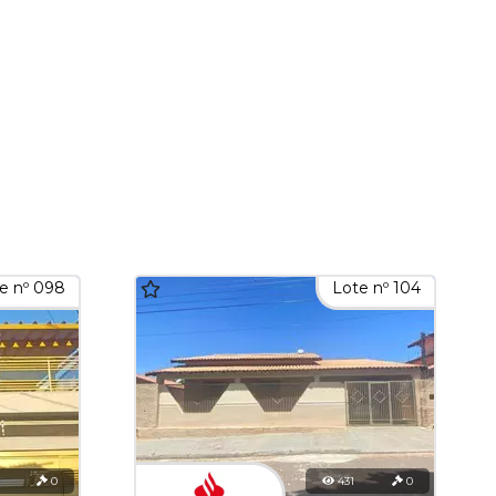
e nº 098
Lote nº 104
7
0
431
0