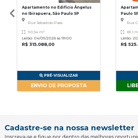
Apartamento no Edifício Ângelus
Apartam
no Ibirapuera, São Paulo SP
Paulo S
Rua Sebastião Paes
Rua C
90,54 m²
69,1 m
Leilão: 04/09/2026 às 11h00
Leilão: 2
R$ 315.088,00
R$ 525
PRÉ-VISUALIZAR
ENVIO DE PROPOSTA
LIB
Cadastre-se na nossa newsletter
Inscreva-se e fique por dentro das melhores oportun