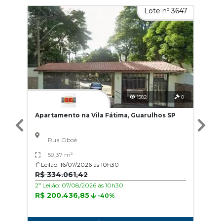
Lote nº 3647
1582
0
Apartamento na Vila Fátima, Guarulhos SP
Rua Oboé
59,37 m²
1º Leilão: 16/07/2026 às 10h30
R$ 334.061,42
2º Leilão: 07/08/2026 às 10h30
R$ 200.436,85
-40%