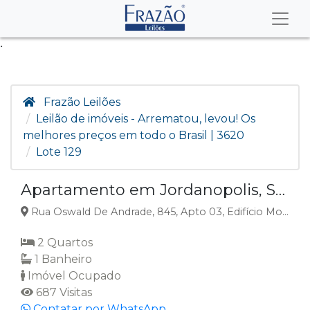
.
Frazão Leilões
Leilão de imóveis - Arrematou, levou! Os
melhores preços em todo o Brasil | 3620
Lote 129
Apartamento em Jordanopolis, São Bernardo Do Campo, SP
Rua Oswald De Andrade, 845, Apto 03, Edifício Montreal, Integrante Do Conjunto Residencial Canadá, Jordanopolis, São Bernardo do Campo, SP
2 Quartos
1 Banheiro
Imóvel Ocupado
687 Visitas
Contatar por WhatsApp