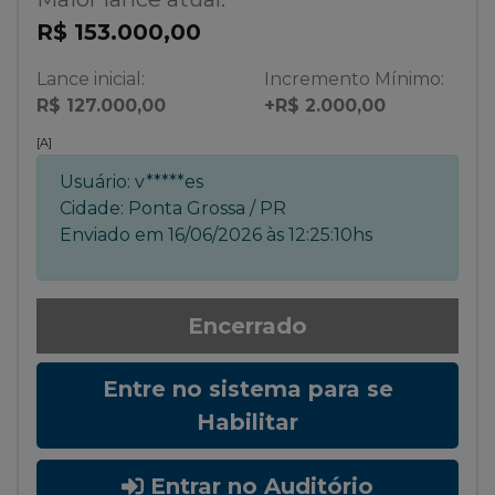
R$ 153.000,00
Lance inicial:
Incremento Mínimo:
R$ 127.000,00
+R$ 2.000,00
[A]
Usuário:
v*****es
Cidade:
Ponta Grossa / PR
Enviado em
16/06/2026 às 12:25:10hs
Encerrado
Entre no sistema para se
Habilitar
Entrar no Auditório