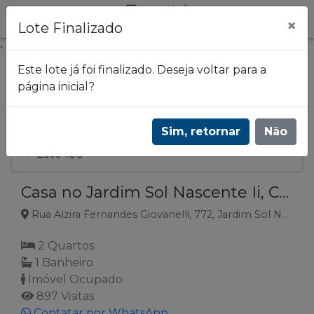
×
Lote Finalizado
.
Este lote já foi finalizado. Deseja voltar para a
página inicial?
Frazão Leilões
Leilão de imóveis - Arrematou, levou! Os
Sim, retornar
Não
melhores preços em todo o Brasil | 3620
Lote 138
Casa no Jardim Sol Nascente Ii, Campo Mourão, PR
Rua Alzira Fernandes Giovanelli, 772, Jardim Sol Nascente Ii, Campo Mourão, PR
2 Quartos
1 Banheiro
Imóvel Ocupado
897 Visitas
Contatar por WhatsApp