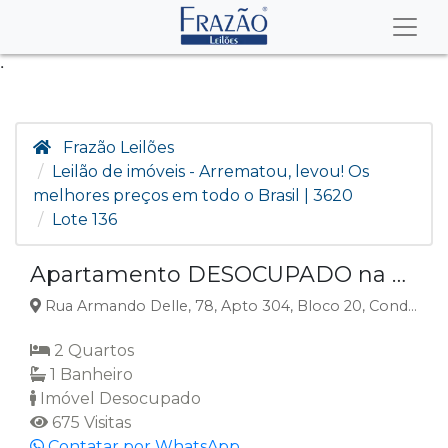
.
Frazão Leilões
Leilão de imóveis - Arrematou, levou! Os
melhores preços em todo o Brasil | 3620
Lote 136
Apartamento DESOCUPADO na Vila Giampietro, Birigui, SP,
Rua Armando Delle, 78, Apto 304, Bloco 20, Condominio Parque Bosque Das Azaléas, Vila Giampietro, Birigui, SP
2 Quartos
1 Banheiro
Imóvel Desocupado
675 Visitas
Contatar por WhatsApp