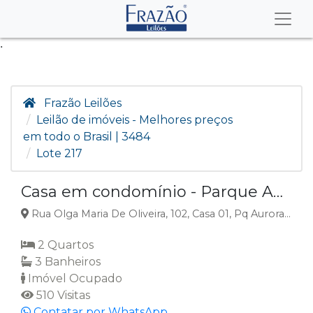
.
Frazão Leilões
Leilão de imóveis - Melhores preços
em todo o Brasil | 3484
Lote 217
Casa em condomínio - Parque Aurora - Campos dos Goytacazes/RJ
Rua Olga Maria De Oliveira, 102, Casa 01, Pq Aurora, Campos dos Goytacazes, RJ
2 Quartos
3 Banheiros
Imóvel Ocupado
510 Visitas
Contatar por WhatsApp