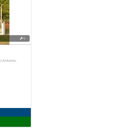
0
o Antonio,