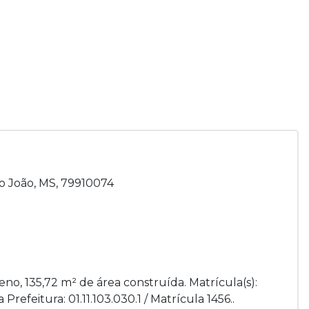
io João, MS, 79910074
eno, 135,72 m² de área construída. Matrícula(s):
refeitura: 01.11.103.030.1 / Matrícula 1456..