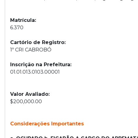
Matrícula:
6.370
Cartório de Registro:
1º CRI CABROBÓ
Inscrição na Prefeitura:
01.01.013.0103.00001
Valor Avaliado:
$200,000.00
Considerações Importantes