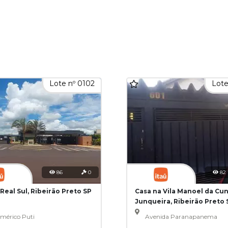
Lote nº 0102
Lote
86
0
82
Real Sul, Ribeirão Preto SP
Casa na Vila Manoel da Cu
Junqueira, Ribeirão Preto 
mérico Puti
Avenida Paranapanema