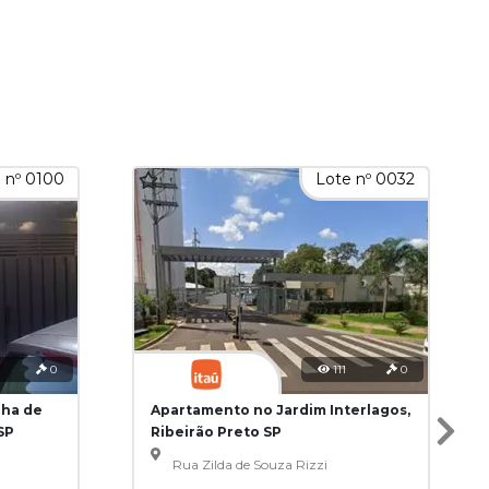
 nº 0100
Lote nº 0032
0
111
0
nha de
Apartamento no Jardim Interlagos,
SP
Ribeirão Preto SP
Rua Zilda de Souza Rizzi