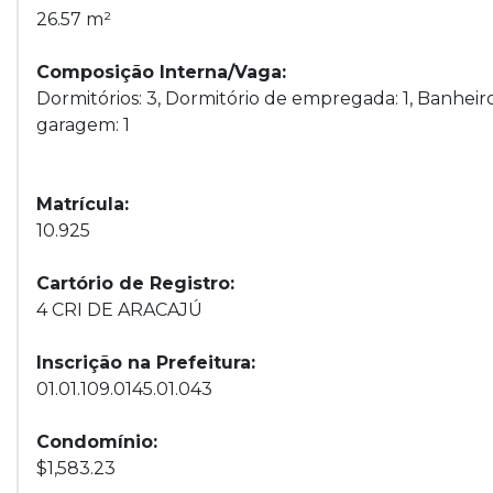
26.57 m²
Composição Interna/Vaga:
Dormitórios: 3, Dormitório de empregada: 1, Banheiros
garagem: 1
Matrícula:
10.925
Cartório de Registro:
4 CRI DE ARACAJÚ
Inscrição na Prefeitura:
01.01.109.0145.01.043
Condomínio:
$1,583.23