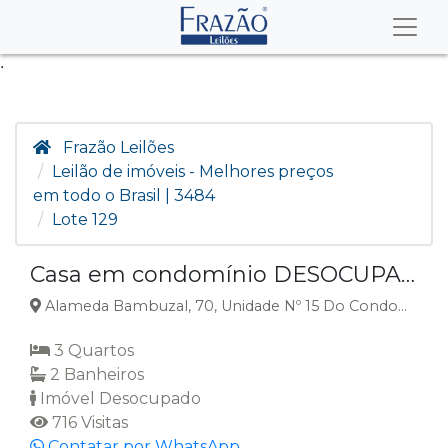
.
Frazão Leilões
Leilão de imóveis - Melhores preços
em todo o Brasil | 3484
Lote 129
Casa em condomínio DESOCUPADA - Posse - Teresópolis/RJ
Alameda Bambuzal, 70, Unidade Nº 15 Do Condomínio Residencial Do Lago, Posse, Teresópolis, RJ
3 Quartos
2 Banheiros
Imóvel Desocupado
716 Visitas
Contatar por WhatsApp