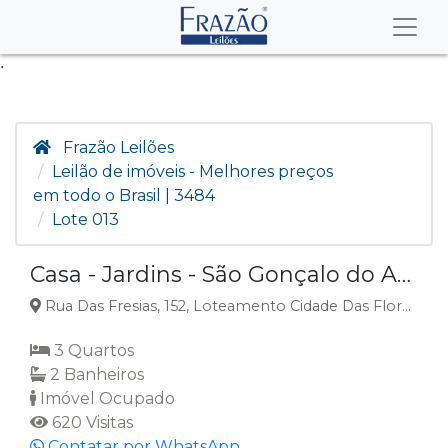
.
Frazão Leilões
Leilão de imóveis - Melhores preços
em todo o Brasil | 3484
Lote 013
Casa - Jardins - São Gonçalo do Amarante/RN
Rua Das Fresias, 152, Loteamento Cidade Das Flores, Jardins, São Gonçalo do Amarante, RN
3 Quartos
2 Banheiros
Imóvel Ocupado
620 Visitas
Contatar por WhatsApp