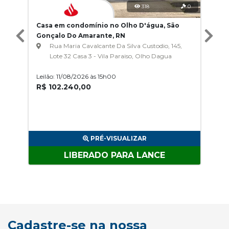
318
0
Casa em condomínio no Olho D'água, São
Gonçalo Do Amarante, RN
Rua Maria Cavalcante Da Silva Custodio, 145,
Lote 32 Casa 3 - Vila Paraiso, Olho Dagua
Leilão: 11/08/2026 às 15h00
R$ 102.240,00
PRÉ-VISUALIZAR
LIBERADO PARA LANCE
Cadastre-se na nossa