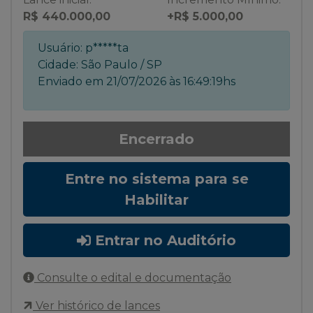
R$ 440.000,00
+R$ 5.000,00
Usuário:
p*****ta
Cidade:
São Paulo / SP
Enviado em
21/07/2026 às 16:49:19hs
Encerrado
Entre no sistema para se
Habilitar
Entrar no Auditório
Consulte o edital e documentação
Ver histórico de lances