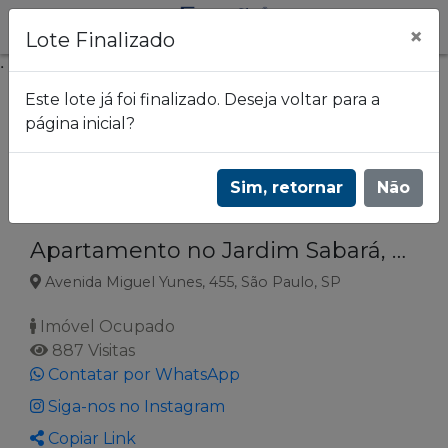
×
Lote Finalizado
.
Este lote já foi finalizado. Deseja voltar para a
página inicial?
Frazão Leilões
Leilão de imóveis do Banco Itaú | 3655
Sim, retornar
Não
Lote 119
Apartamento no Jardim Sabará, São Paulo SP
Avenida Miguel Yunes, 455, São Paulo, SP
Imóvel Ocupado
887 Visitas
Contatar por WhatsApp
Siga-nos no Instagram
Copiar Link