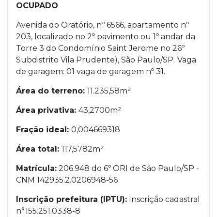
OCUPADO
Avenida do Oratório, nº 6566, apartamento nº
203, localizado no 2º pavimento ou 1º andar da
Torre 3 do Condomínio Saint Jerome no 26º
Subdistrito Vila Prudente), São Paulo/SP.
Vaga
de garagem: 01 vaga de garagem nº 31.
Área do terreno:
11.235,58m²
Área privativa:
43,2700m²
Fração ideal:
0,004669318
Área total:
117,5782m²
Matrícula:
206.948 do 6º ORI de São Paulo/SP -
CNM 142935.2.0206948-56
Inscrição prefeitura (IPTU):
Inscrição cadastral
n°155.251.0338-8