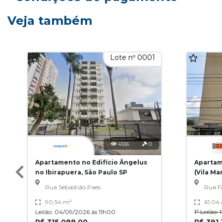
Veja também
Lote nº 0001
4126
0
Apartamento no Edifício Ângelus
Apartam
no Ibirapuera, São Paulo SP
(Vila Ma
Rua Sebastião Paes
Rua Fi
90,54 m²
61,04
Leilão: 04/09/2026 às 11h00
1º Leilão