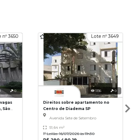
 nº 3650
Lote nº 3649
1
0
1316
0
 vagas
Direitos sobre apartamento no
, São
Centro de Diadema SP
Avenida Sete de Setembro
51,64 m²
1º Leilão: 16/07/2026 às 11h30