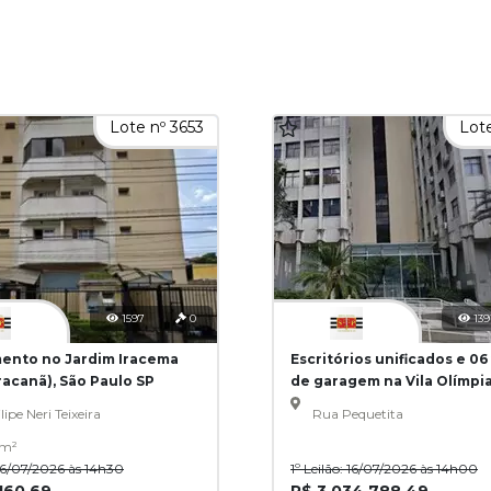
Lote nº 3653
Lote
1597
0
139
ento no Jardim Iracema
Escritórios unificados e 06
racanã), São Paulo SP
de garagem na Vila Olímpia
Paulo SP
lipe Neri Teixeira
Rua Pequetita
 m²
: 16/07/2026 às 14h30
1º Leilão: 16/07/2026 às 14h00