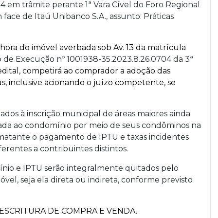
04 em trâmite perante 1ª Vara Cível do Foro Regional
ace de Itaú Unibanco S.A., assunto: Práticas
hora do imóvel averbada sob Av. 13 da matrícula
o de Execução nº 1001938-35.2023.8.26.0704 da 3ª
edital, competirá ao comprador a adoção das
, inclusive acionando o juízo competente, se
ados à inscrição municipal de áreas maiores ainda
ada ao condomínio por meio de seus condôminos na
matante o pagamento de IPTU e taxas incidentes
ferentes a contribuintes distintos.
nio e IPTU serão integralmente quitados pelo
vel, seja ela direta ou indireta, conforme previsto
 de ESCRITURA DE COMPRA E VENDA.