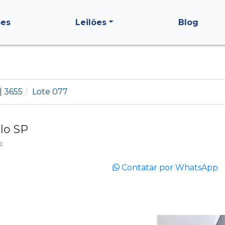
ões
Leilões
Blog
| 3655
Lote 077
lo SP
P
Contatar por WhatsApp