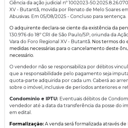
Ciência da ação judicial nº 1002023-50.2025.8.26.07
XV - Butantã, movida por Renato de Melo Soares em f
Abusivas. Em 05/08/2025 - Concluso para sentença.
O adquirente declara-se ciente da existência da pen
130.976 do 18º CRI de São Paulo/SP, oriunda da Açã
Vara do Foro Regional XV - Butantã
. Nos termos do 
medidas necessárias para o cancelamento deste ônus
necessário.
O vendedor não se responsabiliza por débitos vincul
que a responsabilidade pelo pagamento seja imput
quota-parte adquirida por cada um. Caberá ao arre
sobre o imóvel, inclusive de períodos anteriores e re
Condomínio e IPTU:
Eventuais débitos de Condomí
vendedor até a data da transferência da posse do imó
em edital.
Formalização:
A venda será formalizada através