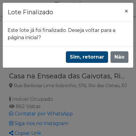
×
Lote Finalizado
.
Este lote já foi finalizado. Deseja voltar para a
página inicial?
Frazão Leilões
Leilão de imóveis do Banco Itaú | 3655
Sim, retornar
Não
Lote 118
Casa na Enseada das Gaivotas, Rio das Ostras RJ
Rua Barbosa Lima Sobrinho, 576, Rio das Ostras, RJ
Imóvel Ocupado
862 Visitas
Contatar por WhatsApp
Siga-nos no Instagram
Copiar Link