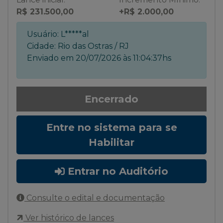
R$ 231.500,00
+R$ 2.000,00
Usuário:
L*****al
Cidade:
Rio das Ostras / RJ
Enviado em
20/07/2026 às 11:04:37hs
Encerrado
Entre no sistema para se
Habilitar
Entrar no Auditório
Consulte o edital e documentação
Ver histórico de lances