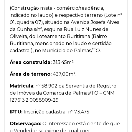
(Construção mista - comércio/residência,
indicado no laudo) e respectivo terreno (Lote nº
01, quadra 07), situado na Avenida Josefa Alves
da Cunha s/nº, esquina Rua Luiz Nunes de
Oliveira, do Loteamento Buritirana (Bairro
Buritirana, mencionado no laudo e certidão
cadastral), no Município de Palmas/TO.
Área construída:
313,45m²;
Área de terreno:
437,00m².
Matrícula
: nº 58.902 da Serventia de Registro
de Imóveis da Comarca de Palmas/TO – CNM
127613.2.0058909-29
IPTU:
Inscrição cadastral nº 73.475
Observação:
O interessado está ciente de que
o Vendedor se exime de qualquer