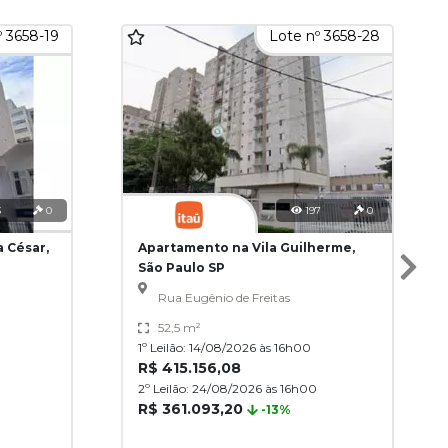
º 3658-19
Lote nº 3658-28
3
0
197
0
 César,
Apartamento na Vila Guilherme,
São Paulo SP
Rua Eugênio de Freitas
52,5 m²
1º Leilão: 14/08/2026 às 16h00
R$ 415.156,08
2º Leilão: 24/08/2026 às 16h00
R$ 361.093,20
-13%