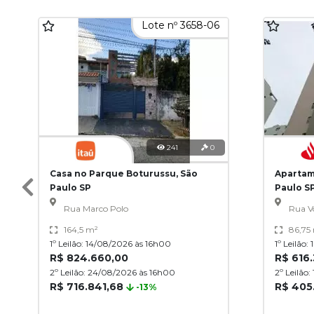
Lote nº 3658-06
241
0
Casa no Parque Boturussu, São
Apartam
Paulo SP
Paulo S
Rua Marco Polo
Rua Vo
164,5 m²
86,75
1º Leilão: 14/08/2026 às 16h00
1º Leilão
R$ 824.660,00
R$ 616
2º Leilão: 24/08/2026 às 16h00
2º Leilão
R$ 716.841,68
R$ 405
-13%