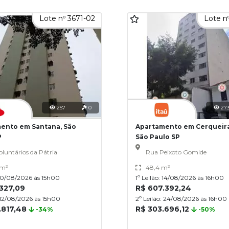
Lote nº 3671-02
Lote n
257
0
27
ento em Santana, São
Apartamento em Cerqueira
P
São Paulo SP
luntários da Pátria
Rua Peixoto Gomide
 m²
48,4 m²
: 10/08/2026 às 15h00
1º Leilão: 14/08/2026 às 16h00
.327,09
R$ 607.392,24
: 12/08/2026 às 15h00
2º Leilão: 24/08/2026 às 16h00
.817,48
R$ 303.696,12
-34%
-50%