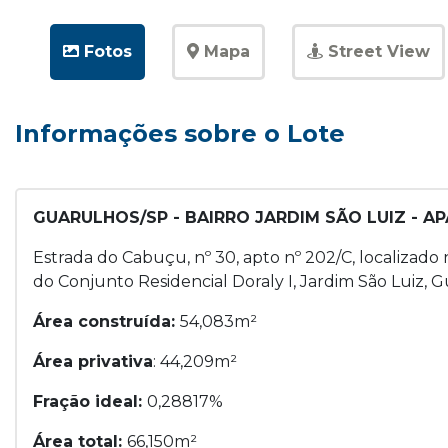
Fotos
Mapa
Street View
Informações sobre o Lote
GUARULHOS/SP - BAIRRO JARDIM SÃO LUIZ - 
Estrada do Cabuçu, nº 30, apto nº 202/C, localizado
do Conjunto Residencial Doraly I, Jardim São Luiz, 
Área construída:
54,083m²
Área privativa
: 44,209m²
Fração ideal:
0,28817%
Área total:
66,150m²