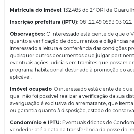
Matrícula do imóvel
: 132.485 do 2º ORI de Guarul
Inscrição prefeitura (IPTU):
081.22.49.0593.03.022
Observações:
O interessado está ciente de que o
quanto a verificação de documentos e diligências r
interessado a leitura e conferência das condições pr
quaisquer outros documentos que julgar pertinentes
eventuais ações judiciais em tramites que possam e
programa habitacional destinado à promoção do ace
aplicável.
Imóvel ocupado
: O interessado está ciente de qu
qual não foi possível realizar a verificação da sua di
averiguação é exclusiva do arrematante, que isen
ou garantia quanto à disposição, estado de conserv
Condomínio e IPTU:
Eventuais débitos de Condomí
vendedor até a data da transferência da posse do imó