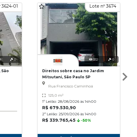
º 3624-01
Lote nº 3674
8
0
332
0
, São
Direitos sobre casa no Jardim
Mitsutani, São Paulo SP
Rua Francisco Caminhoá
125,0 m²
1º Leilão: 28/08/2026 às 14h00
R$ 679.530,90
2º Leilão: 25/09/2026 às 14h00
R$ 339.765,45
-50%