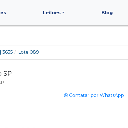
ões
Leilões
Blog
| 3655
Lote 089
o SP
SP
Contatar por WhatsApp