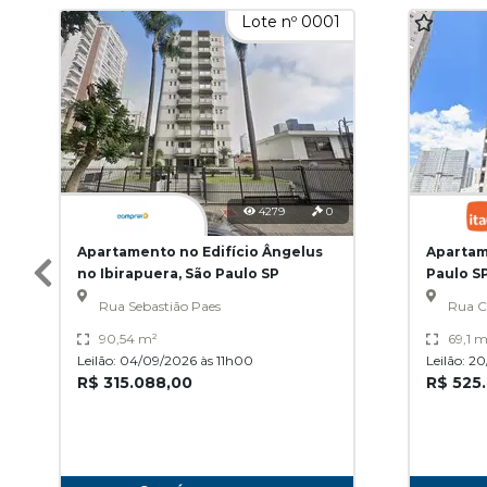
Lote nº 0001
4279
0
Apartamento no Edifício Ângelus
Apartam
no Ibirapuera, São Paulo SP
Paulo S
Rua Sebastião Paes
Rua C
90,54 m²
69,1 m
Leilão: 04/09/2026 às 11h00
Leilão: 2
R$ 315.088,00
R$ 525