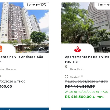
Lote nº 125
Lote n
991
0
114
ento na Vila Andrade, São
Apartamento na Bela Vista
P
Paulo SP
elso Ramos
Rua Paim
²
62,22 m²
0/07/2026 às 11h00
1º Leilão: 07/08/2026 às 14h30
.100,00
R$ 1.404.350,37
2º Leilão: 10/08/2026 às 14h30
R$ 418.500,00
-70%