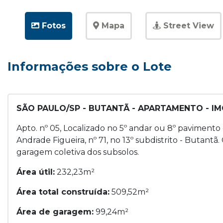
Fotos
Mapa
Street View
Informações sobre o Lote
SÃO PAULO/SP - BUTANTÃ - APARTAMENTO - 
Apto. nº 05, Localizado no 5º andar ou 8º pavimento 
Andrade Figueira, nº 71, no 13º subdistrito - Butantã
garagem coletiva dos subsolos.
Área útil:
232,23m²
Área total construída:
509,52m²
Área de garagem:
99,24m²