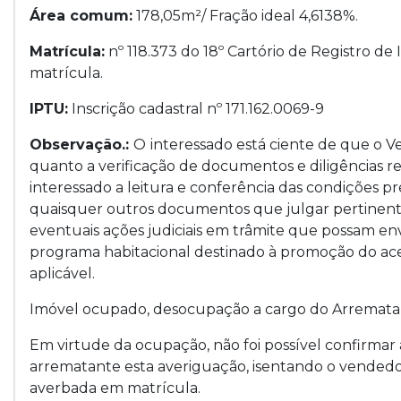
Área comum:
178,05m²/ Fração ideal 4,6138%.
Matrícula:
nº 118.373 do 18º Cartório de Registro d
matrícula.
IPTU:
Inscrição cadastral nº 171.162.0069-9
Observação.:
O
interessado está ciente de que o 
quanto a verificação de documentos e diligências r
interessado a leitura e conferência das condições pr
quaisquer outros documentos que julgar pertinentes
eventuais ações judiciais em trâmite que possam en
programa habitacional destinado à promoção do ace
aplicável.
Imóvel ocupado, desocupação a cargo do Arremata
Em virtude da ocupação, não foi possível confirmar 
arrematante esta averiguação, isentando o vendedo
averbada em matrícula.