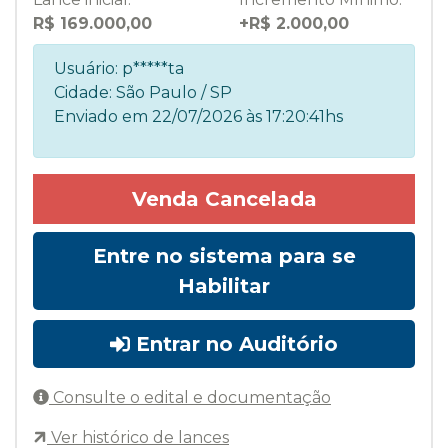
R$ 169.000,00
+R$ 2.000,00
Usuário:
p*****ta
Cidade:
São Paulo / SP
Enviado em
22/07/2026 às 17:20:41hs
Venda Cancelada
Entre no sistema para se
Habilitar
Entrar no Auditório
Consulte o edital e documentação
Ver histórico de lances