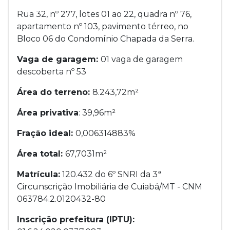
Rua 32, nº 277, lotes 01 ao 22, quadra nº 76,
apartamento nº 103, pavimento térreo, no
Bloco 06 do Condomínio Chapada da Serra.
Vaga de garagem:
01 vaga de garagem
descoberta nº 53
Área do terreno:
8.243,72m²
Área privativa
: 39,96m²
Fração ideal:
0,006314883%
Área total:
67,7031m²
Matrícula:
120.432 do 6º SNRI da 3ª
Circunscrição Imobiliária de Cuiabá/MT - CNM
063784.2.0120432-80
Inscrição prefeitura (IPTU):