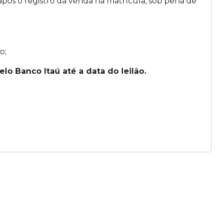
 após o registro da venda na matrícula, sob pena de
o;
o Banco Itaú até a data do leilão.