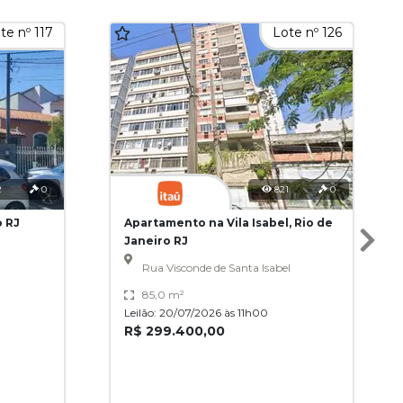
te nº 117
Lote nº 126
2
0
821
0
o RJ
Apartamento na Vila Isabel, Rio de
Janeiro RJ
Rua Visconde de Santa Isabel
85,0 m²
Leilão: 20/07/2026 às 11h00
R$ 299.400,00