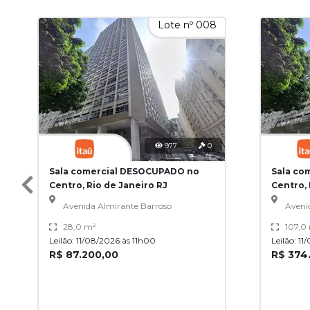
Lote nº 008
977
0
Sala comercial DESOCUPADO no
Sala co
Centro, Rio de Janeiro RJ
Centro, 
Avenida Almirante Barroso
Aveni
28,0 m²
107,0
Leilão: 11/08/2026 às 11h00
Leilão: 1
R$ 87.200,00
R$ 374