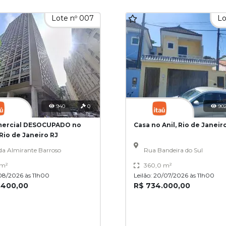
Lote nº 007
Lo
940
0
90
mercial DESOCUPADO no
Casa no Anil, Rio de Janeir
Rio de Janeiro RJ
da Almirante Barroso
Rua Bandeira do Sul
 m²
360,0 m²
1/08/2026 às 11h00
Leilão: 20/07/2026 às 11h00
.400,00
R$ 734.000,00