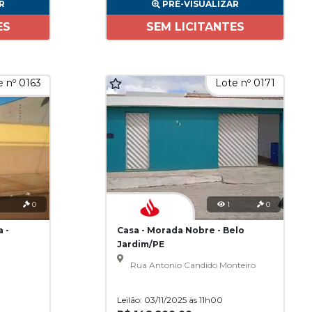
R
PRÉ-VISUALIZAR
ES
SEM LICITANTES
 nº 0163
Lote nº 0171
0
1
0
 -
Casa - Morada Nobre - Belo
Jardim/PE
Rua Antonio Candido Monteiro
Leilão: 03/11/2025 às 11h00