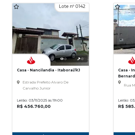
Lote nº 0142
0
0
Casa - Nancilandia - Itaboraí/RJ
Casa - 
Bernard
Estrada Prefeito Alvaro De
Rua M
Carvalho Junior
Leilão: 03/11/2025 às 11h00
Leilão: 0
R$ 456.760,00
R$ 585