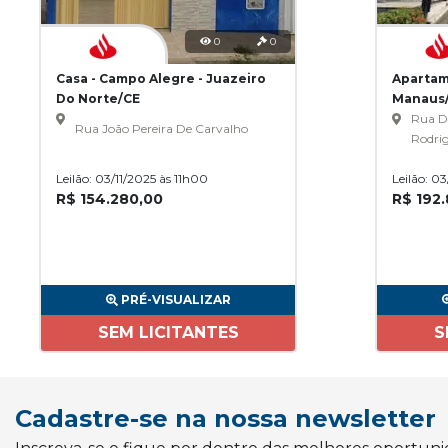
0
0
Casa - Campo Alegre - Juazeiro
Apartame
Do Norte/CE
Manaus
Rua D
Rua João Pereira De Carvalho
Rodri
Leilão: 03/11/2025 às 11h00
Leilão: 0
R$ 154.280,00
R$ 192
PRÉ-VISUALIZAR
SEM LICITANTES
S
Cadastre-se na nossa newsletter