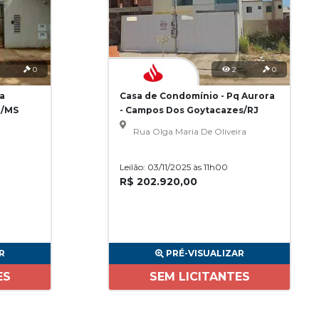
0
2
0
a
Casa de Condomínio - Pq Aurora
e/MS
- Campos Dos Goytacazes/RJ
Rua Olga Maria De Oliveira
Leilão: 03/11/2025 às 11h00
R$ 202.920,00
R
PRÉ-VISUALIZAR
ES
SEM LICITANTES