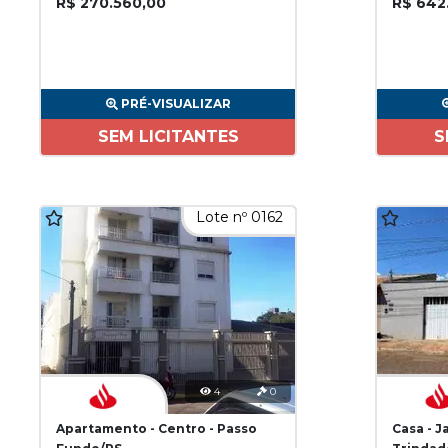
R$ 270.560,00
R$ 642
PRÉ-VISUALIZAR
SEM LICITANTES
S
Lote nº 0162
4
0
Apartamento - Centro - Passo
Casa - J