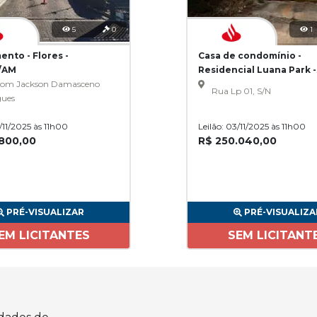
5
0
1
nto - Flores -
Casa de condomínio -
/AM
Residencial Luana Park -
om Jackson Damasceno
Goiânia/GO
Rua Lp 01, S/N
gues
3/11/2025 às 11h00
Leilão: 03/11/2025 às 11h00
.800,00
R$ 250.040,00
PRÉ-VISUALIZAR
PRÉ-VISUALIZA
EM LICITANTES
SEM LICITANT