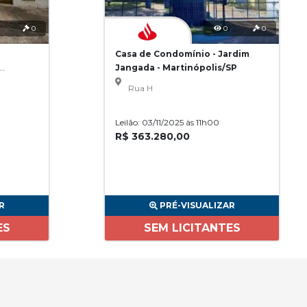
0
0
0
Casa de Condomínio - Jardim
Jangada - Martinópolis/SP
Rua H
Leilão: 03/11/2025 às 11h00
R$ 363.280,00
R
PRÉ-VISUALIZAR
ES
SEM LICITANTES