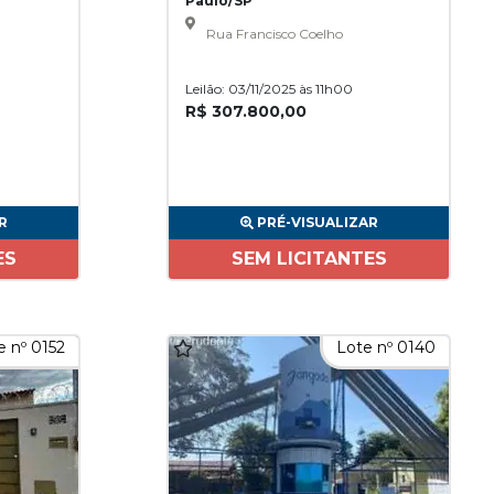
Paulo/SP
Rua Francisco Coelho
Leilão: 03/11/2025 às 11h00
R$ 307.800,00
R
PRÉ-VISUALIZAR
ES
SEM LICITANTES
e nº 0152
Lote nº 0140