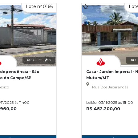
Lote nº 0166
Lote
12
0
1
Independência - São
Casa - Jardim Imperial - 
o do Campo/SP
Mutum/MT
éxico
Rua Dos Jacarandás
3/11/2025 às 11h00
Leilão: 03/11/2025 às 11h00
.960,00
R$ 452.200,00