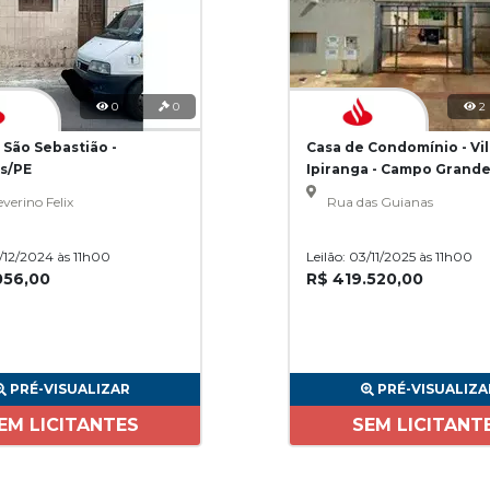
0
0
2
 São Sebastião -
Casa de Condomínio - Vil
s/PE
Ipiranga - Campo Grand
verino Felix
Rua das Guianas
3/12/2024 às 11h00
Leilão: 03/11/2025 às 11h00
056,00
R$ 419.520,00
PRÉ-VISUALIZAR
PRÉ-VISUALIZA
EM LICITANTES
SEM LICITANT