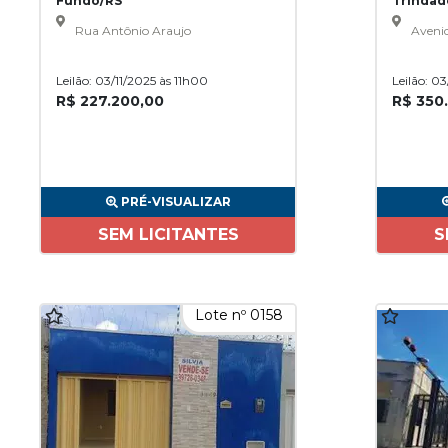
Fundo/RS
Trinda
Rua Antônio Araujo
Avenid
Leilão: 03/11/2025 às 11h00
Leilão: 0
R$ 227.200,00
R$ 350
PRÉ-VISUALIZAR
SEM LICITANTES
S
Lote nº 0158