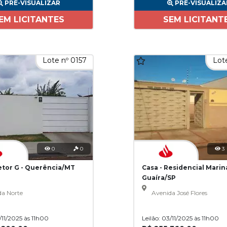
PRÉ-VISUALIZAR
PRÉ-VISUALIZA
EM LICITANTES
SEM LICITANT
Lote nº 0157
Lote
0
0
3
Setor G - Querência/MT
Casa - Residencial Marina
Guaíra/SP
da Norte
Avenida José Flores
3/11/2025 às 11h00
Leilão: 03/11/2025 às 11h00