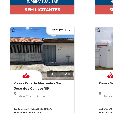
PRÉ-VISUALIZAR
SEM LICITANTES
S
Lote nº 0165
6
0
Casa - Cidade Morumbi - São
Casa - 
José dos Campos/SP
Rua Odete Garcia
Aveni
Leilão: 03/11/2025 às 11h00
Leilão: 0