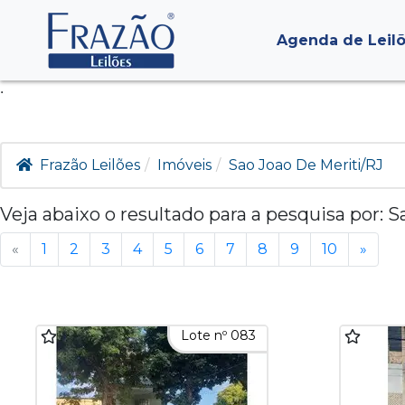
Agenda de Leil
.
Frazão Leilões
Imóveis
Sao Joao De Meriti/RJ
Veja abaixo o resultado para a pesquisa por:
S
«
1
2
3
4
5
6
7
8
9
10
»
Lote nº 083