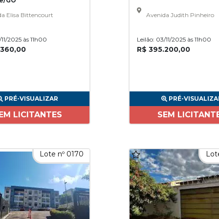
de/GO
a Elisa Bittencourt
Avenida Judith Pinheiro
3/11/2025 às 11h00
Leilão: 03/11/2025 às 11h00
.360,00
R$ 395.200,00
PRÉ-VISUALIZAR
PRÉ-VISUALIZA
EM LICITANTES
SEM LICITANT
Lote nº 0170
Lot