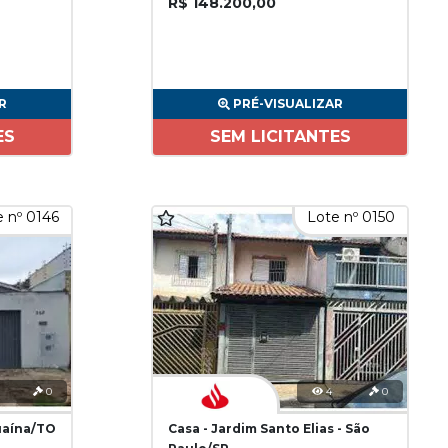
R$ 148.200,00
R
PRÉ-VISUALIZAR
ES
SEM LICITANTES
 nº 0146
Lote nº 0150
0
4
0
uaína/TO
Casa - Jardim Santo Elias - São