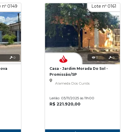
 nº 0149
Lote nº 0161
0
0
0
Nova
Casa - Jardim Morada Do Sol -
Promissão/SP
Alameda Dos Curiós
Leilão: 03/11/2025 às 11h00
R$ 221.920,00