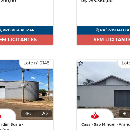
.200,00
R$ 255.360,00
PRÉ-VISUALIZAR
PRÉ-VISUALIZA
EM LICITANTES
SEM LICITANT
Lote nº 0148
Lote
0
0
1
ardim Scala -
Casa - São Miguel - Arag