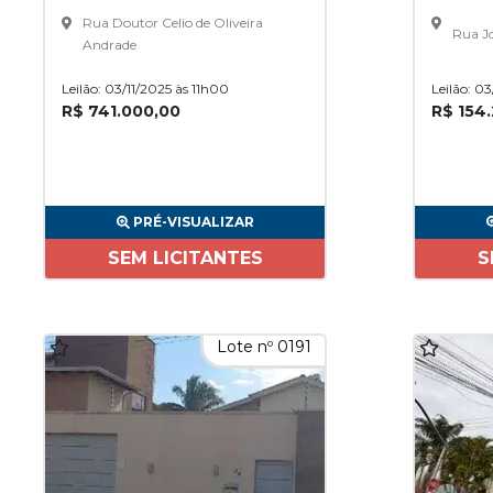
Rua Doutor Celio de Oliveira
Rua Jo
Andrade
Leilão: 03/11/2025 às 11h00
Leilão: 0
R$ 741.000,00
R$ 154
PRÉ-VISUALIZAR
SEM LICITANTES
S
Lote nº 0191