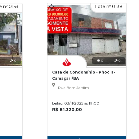
e nº 0153
Lote nº 0138
0
0
0
Casa de Condomínio - Phoc II -
Camaçari/BA
Rua Bom Jardim
Leilão: 03/11/2025 às 11h00
R$ 81.320,00