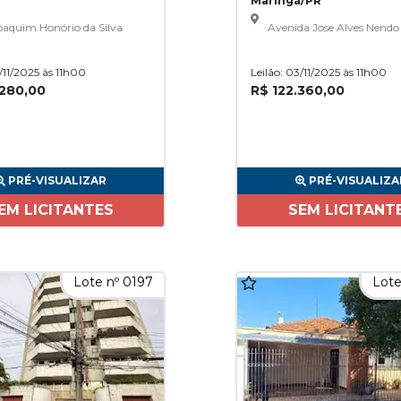
Maringá/PR
aquim Honório da Silva
Avenida Jose Alves Nendo
3/11/2025 às 11h00
Leilão: 03/11/2025 às 11h00
.280,00
R$ 122.360,00
PRÉ-VISUALIZAR
PRÉ-VISUALIZA
EM LICITANTES
SEM LICITANT
Lote nº 0197
Lote