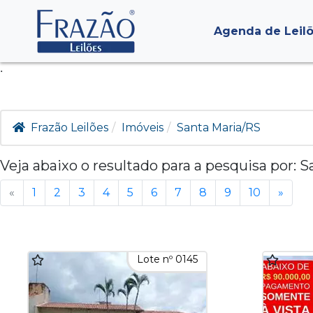
Agenda de Leil
.
Frazão Leilões
Imóveis
Santa Maria/RS
Veja abaixo o resultado para a pesquisa por:
S
«
1
2
3
4
5
6
7
8
9
10
»
Lote nº 0145