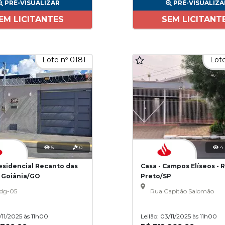
PRÉ-VISUALIZAR
PRÉ-VISUALIZA
EM LICITANTES
SEM LICITANT
Lote nº 0181
Lote
5
0
4
Residencial Recanto das
Casa - Campos Elíseos - 
- Goiânia/GO
Preto/SP
dg-05
Rua Capitão Salomão
3/11/2025 às 11h00
Leilão: 03/11/2025 às 11h00