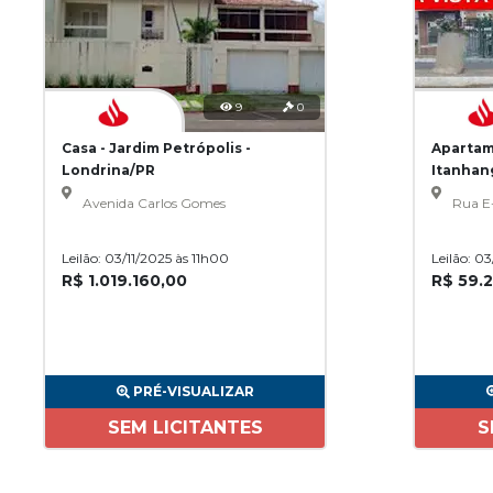
9
0
Casa - Jardim Petrópolis -
Apartam
Londrina/PR
Itanhan
Avenida Carlos Gomes
Rua E
Leilão: 03/11/2025 às 11h00
Leilão: 0
R$ 1.019.160,00
R$ 59.
PRÉ-VISUALIZAR
SEM LICITANTES
S