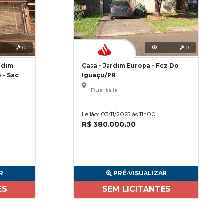
0
1
0
rdim
Casa - Jardim Europa - Foz Do
 - São
Iguaçu/PR
Rua Itália
Leilão: 03/11/2025 às 11h00
R$ 380.000,00
R
PRÉ-VISUALIZAR
ES
SEM LICITANTES