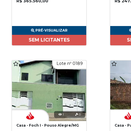
R$ 365.560,00
R$ 247
PRÉ-VISUALIZAR
SEM LICITANTES
S
Lote nº 0189
1
0
Casa - Foch I - Pouso Alegre/MG
Casa - 