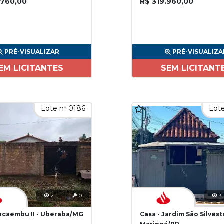
.760,00
R$ 319.960,00
PRÉ-VISUALIZAR
PRÉ-VISUALIZA
EM LICITANTES
SEM LICITANT
Lote nº 0186
Lote
2
0
3
Pacaembu II - Uberaba/MG
Casa - Jardim São Silvest