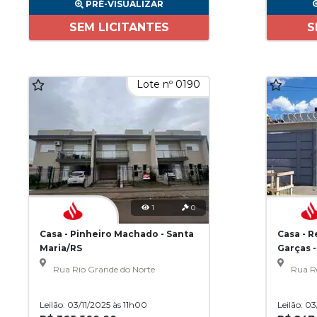
PRÉ-VISUALIZAR
SEM LICITANTES
S
Lote nº 0190
1
0
Casa - Pinheiro Machado - Santa
Casa - 
Maria/RS
Garças 
Rua Rio Grande do Norte
Rua R
Leilão: 03/11/2025 às 11h00
Leilão: 0