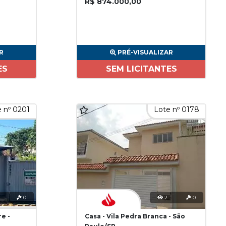
R$ 874.000,00
R
PRÉ-VISUALIZAR
ES
SEM LICITANTES
 nº 0201
Lote nº 0178
0
2
0
re -
Casa - Vila Pedra Branca - São