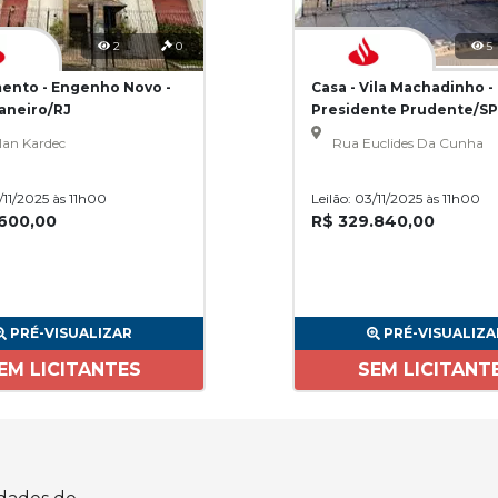
2
0
5
ento - Engenho Novo -
Casa - Vila Machadinho -
Janeiro/RJ
Presidente Prudente/SP
lan Kardec
Rua Euclides Da Cunha
3/11/2025 às 11h00
Leilão: 03/11/2025 às 11h00
.600,00
R$ 329.840,00
PRÉ-VISUALIZAR
PRÉ-VISUALIZA
EM LICITANTES
SEM LICITANT