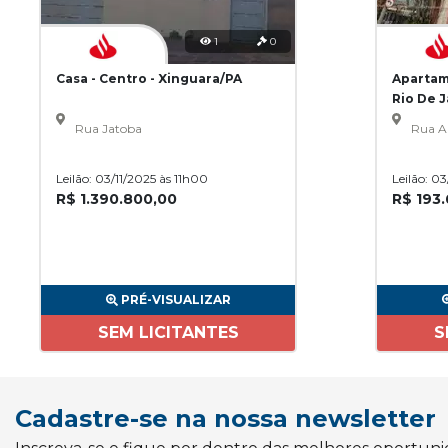
1
0
Casa - Centro - Xinguara/PA
Apartam
Rio De 
Rua Jatoba
Rua A
Leilão: 03/11/2025 às 11h00
Leilão: 0
R$ 1.390.800,00
R$ 193
PRÉ-VISUALIZAR
SEM LICITANTES
S
Cadastre-se na nossa newsletter