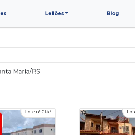
ões
Leilões
Blog
anta Maria/RS
Lote nº 0143
Lot