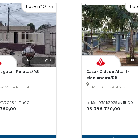
Lote nº 0175
Lot
1
0
3
ragata - Pelotas/RS
Casa - Cidade Alta II -
Medianeira/PR
sé Vieira Pimenta
Rua Santo Antônio
3/11/2025 às 11h00
Leilão: 03/11/2025 às 11h00
.760,00
R$ 396.720,00