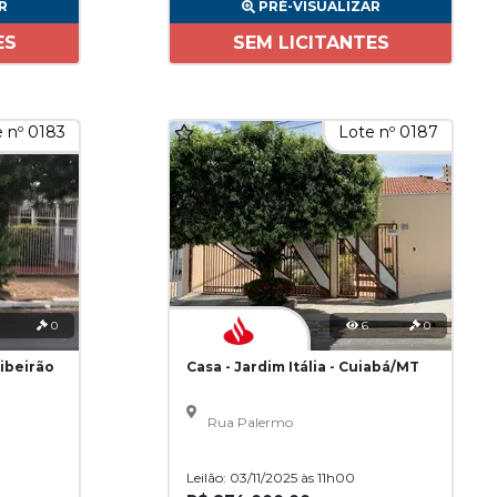
R
PRÉ-VISUALIZAR
ES
SEM LICITANTES
 nº 0183
Lote nº 0187
0
6
0
Ribeirão
Casa - Jardim Itália - Cuiabá/MT
Rua Palermo
Leilão: 03/11/2025 às 11h00