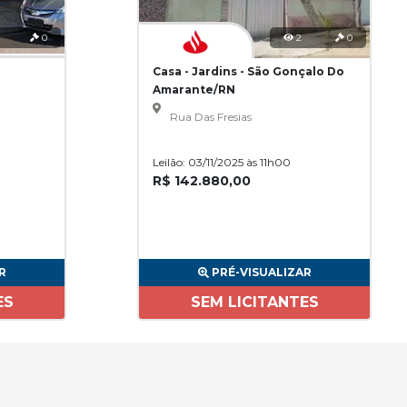
0
2
0
Casa - Jardins - São Gonçalo Do
Amarante/RN
Rua Das Fresias
Leilão: 03/11/2025 às 11h00
R$ 142.880,00
R
PRÉ-VISUALIZAR
ES
SEM LICITANTES