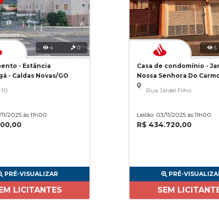
4
0
5
ento - Estância
Casa de condomínio - Ja
gá - Caldas Novas/GO
Nossa Senhora Do Carmo
Paulo/SP
-10
Rua Jardel Filho
3/11/2025 às 11h00
Leilão: 03/11/2025 às 11h00
200,00
R$ 434.720,00
PRÉ-VISUALIZAR
PRÉ-VISUALIZA
EM LICITANTES
SEM LICITANT