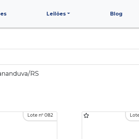
ões
Leilões
Blog
ananduva/RS
Lote nº 082
Lote