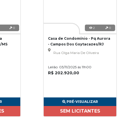
0
2
0
a
Casa de Condomínio - Pq Aurora
e/MS
- Campos Dos Goytacazes/RJ
Rua Olga Maria De Oliveira
Leilão: 03/11/2025 às 11h00
R$ 202.920,00
R
PRÉ-VISUALIZAR
ES
SEM LICITANTES