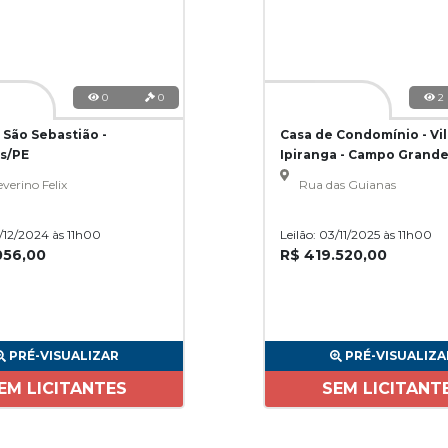
0
0
2
 São Sebastião -
Casa de Condomínio - Vil
s/PE
Ipiranga - Campo Grand
verino Felix
Rua das Guianas
3/12/2024 às 11h00
Leilão: 03/11/2025 às 11h00
056,00
R$ 419.520,00
PRÉ-VISUALIZAR
PRÉ-VISUALIZA
EM LICITANTES
SEM LICITANT