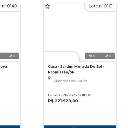
 nº 0149
Lote nº 0161
0
0
0
Nova
Casa - Jardim Morada Do Sol -
Promissão/SP
Alameda Dos Curiós
Leilão: 03/11/2025 às 11h00
R$ 221.920,00