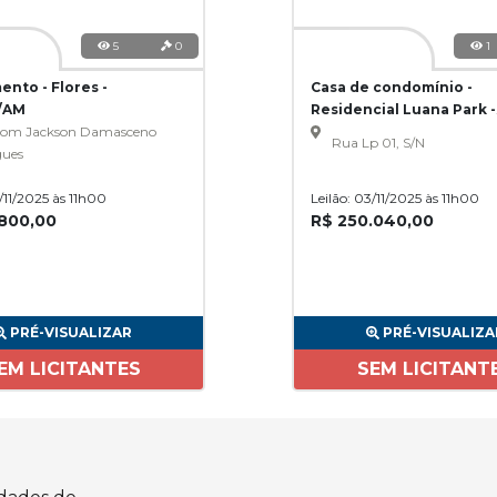
5
0
1
nto - Flores -
Casa de condomínio -
/AM
Residencial Luana Park -
om Jackson Damasceno
Goiânia/GO
Rua Lp 01, S/N
gues
3/11/2025 às 11h00
Leilão: 03/11/2025 às 11h00
.800,00
R$ 250.040,00
PRÉ-VISUALIZAR
PRÉ-VISUALIZA
EM LICITANTES
SEM LICITANT