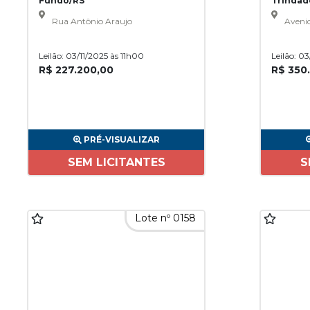
Fundo/RS
Trinda
Rua Antônio Araujo
Avenid
Leilão: 03/11/2025 às 11h00
Leilão: 0
R$ 227.200,00
R$ 350
PRÉ-VISUALIZAR
SEM LICITANTES
S
Lote nº 0158