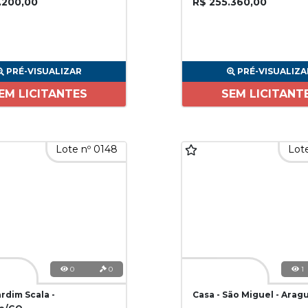
.200,00
R$ 255.360,00
PRÉ-VISUALIZAR
PRÉ-VISUALIZA
EM LICITANTES
SEM LICITANT
Lote nº 0148
Lote
0
0
1
ardim Scala -
Casa - São Miguel - Arag