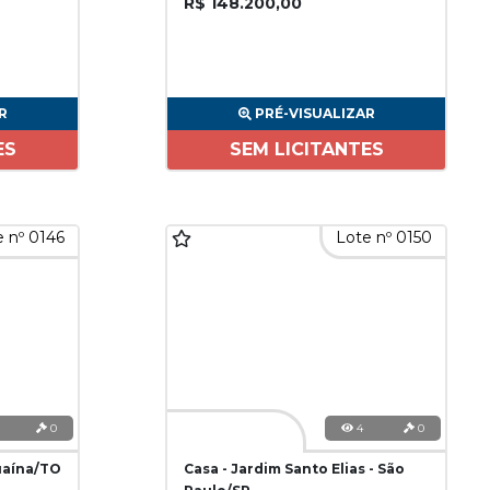
R$ 148.200,00
R
PRÉ-VISUALIZAR
ES
SEM LICITANTES
 nº 0146
Lote nº 0150
0
4
0
uaína/TO
Casa - Jardim Santo Elias - São