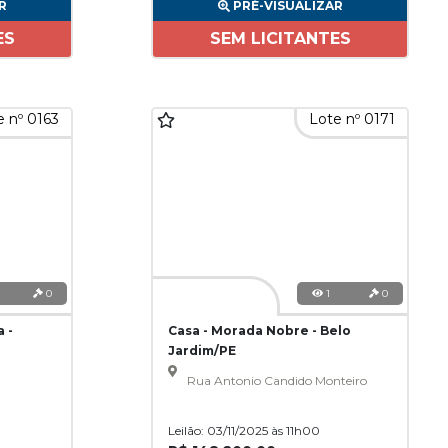
R
PRÉ-VISUALIZAR
ES
SEM LICITANTES
 nº 0163
Lote nº 0171
0
1
0
 -
Casa - Morada Nobre - Belo
Jardim/PE
Rua Antonio Candido Monteiro
Leilão: 03/11/2025 às 11h00