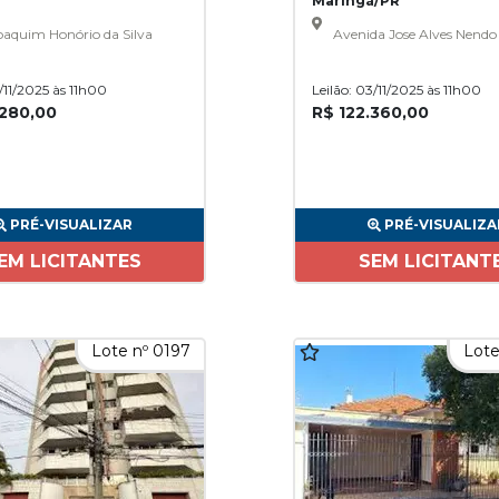
Maringá/PR
aquim Honório da Silva
Avenida Jose Alves Nendo
3/11/2025 às 11h00
Leilão: 03/11/2025 às 11h00
.280,00
R$ 122.360,00
PRÉ-VISUALIZAR
PRÉ-VISUALIZA
EM LICITANTES
SEM LICITANT
Lote nº 0197
Lote