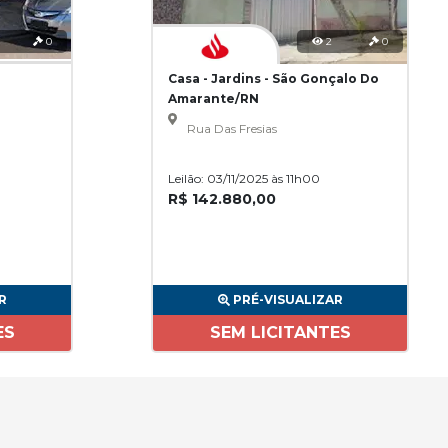
0
2
0
Casa - Jardins - São Gonçalo Do
Amarante/RN
Rua Das Fresias
Leilão: 03/11/2025 às 11h00
R$ 142.880,00
R
PRÉ-VISUALIZAR
ES
SEM LICITANTES