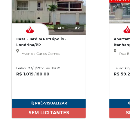
9
0
Casa - Jardim Petrópolis -
Apartam
Londrina/PR
Itanhan
Avenida Carlos Gomes
Rua E
Leilão: 03/11/2025 às 11h00
Leilão: 0
R$ 1.019.160,00
R$ 59.
PRÉ-VISUALIZAR
SEM LICITANTES
S