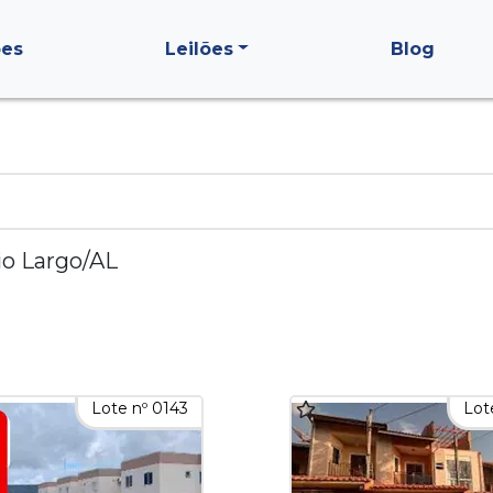
ões
Leilões
Blog
io Largo/AL
Lote nº 0143
Lot