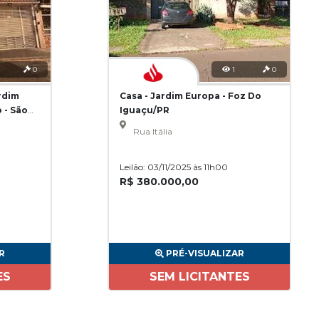
0
1
0
rdim
Casa - Jardim Europa - Foz Do
 - São
Iguaçu/PR
Rua Itália
Leilão: 03/11/2025 às 11h00
R$ 380.000,00
R
PRÉ-VISUALIZAR
ES
SEM LICITANTES