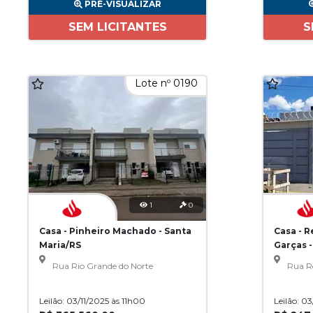
PRÉ-VISUALIZAR
SEM LICITANTES
S
Lote nº 0190
1
0
Casa - Pinheiro Machado - Santa
Casa - 
Maria/RS
Garças 
Rua Rio Grande do Norte
Rua R
Leilão: 03/11/2025 às 11h00
Leilão: 0