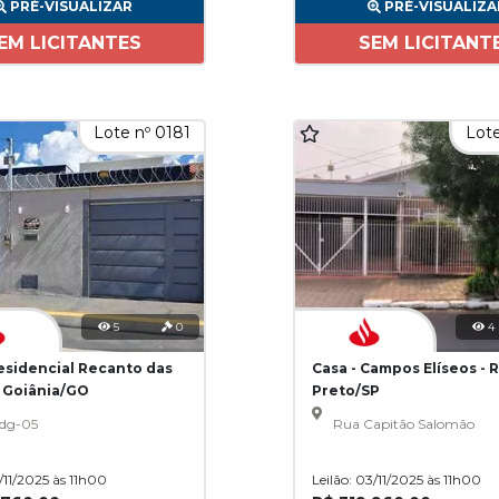
PRÉ-VISUALIZAR
PRÉ-VISUALIZA
EM LICITANTES
SEM LICITANT
Lote nº 0181
Lote
5
0
4
Residencial Recanto das
Casa - Campos Elíseos - 
- Goiânia/GO
Preto/SP
dg-05
Rua Capitão Salomão
3/11/2025 às 11h00
Leilão: 03/11/2025 às 11h00