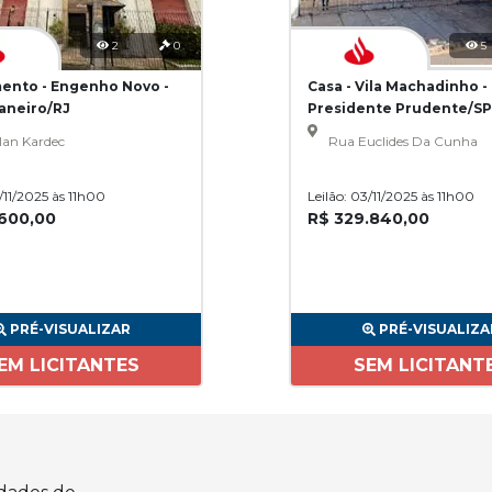
2
0
5
ento - Engenho Novo -
Casa - Vila Machadinho -
Janeiro/RJ
Presidente Prudente/SP
lan Kardec
Rua Euclides Da Cunha
3/11/2025 às 11h00
Leilão: 03/11/2025 às 11h00
.600,00
R$ 329.840,00
PRÉ-VISUALIZAR
PRÉ-VISUALIZA
EM LICITANTES
SEM LICITANT