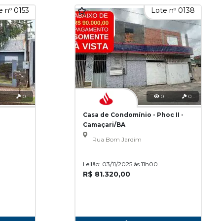
e nº 0153
Lote nº 0138
0
0
0
Casa de Condomínio - Phoc II -
Camaçari/BA
Rua Bom Jardim
Leilão: 03/11/2025 às 11h00
R$ 81.320,00