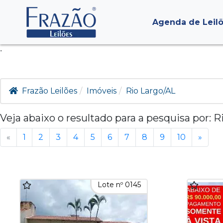
Agenda de Leil
.
Frazão Leilões
Imóveis
Rio Largo/AL
Veja abaixo o resultado para a pesquisa por:
R
«
1
2
3
4
5
6
7
8
9
10
»
Lote nº 0145