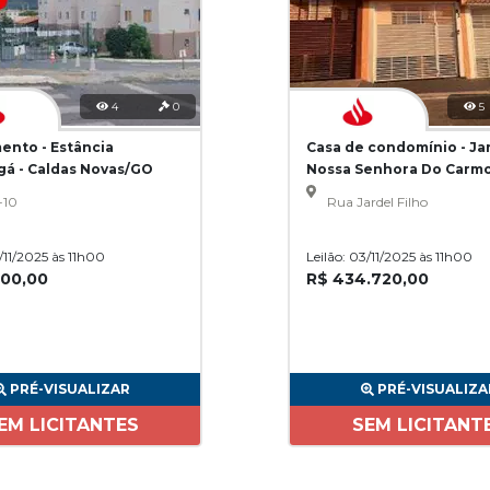
4
0
5
ento - Estância
Casa de condomínio - Ja
gá - Caldas Novas/GO
Nossa Senhora Do Carmo
Paulo/SP
-10
Rua Jardel Filho
3/11/2025 às 11h00
Leilão: 03/11/2025 às 11h00
200,00
R$ 434.720,00
PRÉ-VISUALIZAR
PRÉ-VISUALIZA
EM LICITANTES
SEM LICITANT