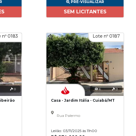
R
PRÉ-VISUALIZAR
ES
SEM LICITANTES
 nº 0183
Lote nº 0187
0
6
0
Ribeirão
Casa - Jardim Itália - Cuiabá/MT
Rua Palermo
Leilão: 03/11/2025 às 11h00