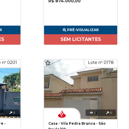
R$ 874.000,00
R
PRÉ-VISUALIZAR
ES
SEM LICITANTES
 nº 0201
Lote nº 0178
0
2
0
re -
Casa - Vila Pedra Branca - São