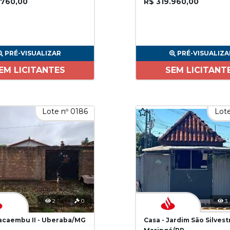
.760,00
R$ 319.960,00
PRÉ-VISUALIZAR
PRÉ-VISUALIZA
EM LICITANTES
SEM LICITANT
Lote nº 0186
Lote
2
0
3
Pacaembu II - Uberaba/MG
Casa - Jardim São Silvest