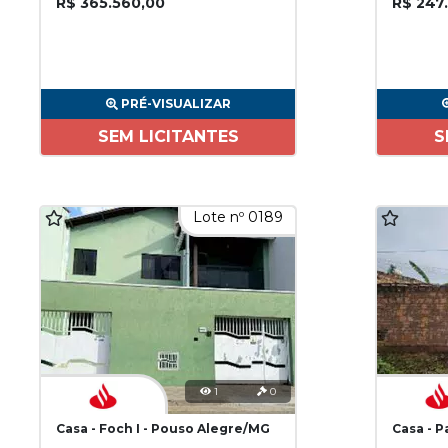
R$ 365.560,00
R$ 247
PRÉ-VISUALIZAR
SEM LICITANTES
S
Lote nº 0189
1
0
Casa - Foch I - Pouso Alegre/MG
Casa - 