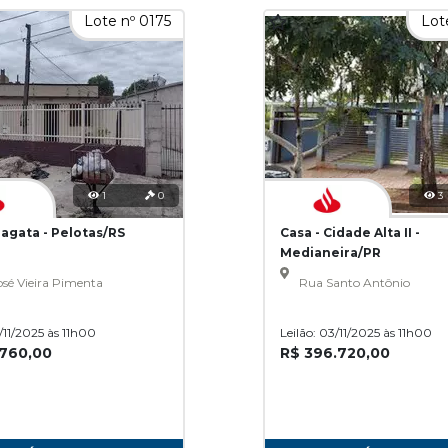
Lote nº 0175
Lot
1
0
3
ragata - Pelotas/RS
Casa - Cidade Alta II -
Medianeira/PR
sé Vieira Pimenta
Rua Santo Antônio
3/11/2025 às 11h00
Leilão: 03/11/2025 às 11h00
.760,00
R$ 396.720,00