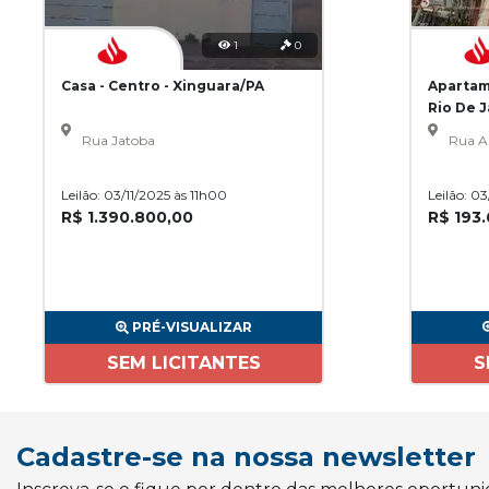
1
0
Casa - Centro - Xinguara/PA
Apartam
Rio De 
Rua Jatoba
Rua A
Leilão: 03/11/2025 às 11h00
Leilão: 0
R$ 1.390.800,00
R$ 193
PRÉ-VISUALIZAR
SEM LICITANTES
S
Cadastre-se na nossa newsletter