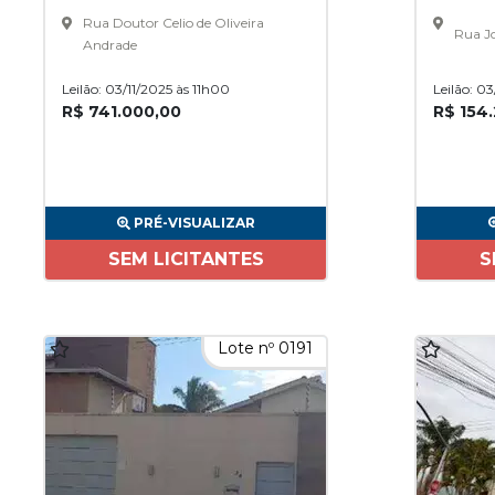
Rua Doutor Celio de Oliveira
Rua Jo
Andrade
Leilão: 03/11/2025 às 11h00
Leilão: 0
R$ 741.000,00
R$ 154
PRÉ-VISUALIZAR
SEM LICITANTES
S
Lote nº 0191