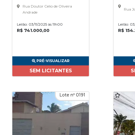
Rua Doutor Celio de Oliveira
Rua Jo
Andrade
Leilão: 03/11/2025 às 11h00
Leilão: 0
R$ 741.000,00
R$ 154
PRÉ-VISUALIZAR
SEM LICITANTES
S
Lote nº 0191