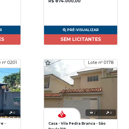
R$ 874.000,00
R
PRÉ-VISUALIZAR
ES
SEM LICITANTES
 nº 0201
Lote nº 0178
0
2
0
re -
Casa - Vila Pedra Branca - São