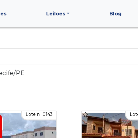
ões
Leilões
Blog
ecife/PE
Lote nº 0143
Lot