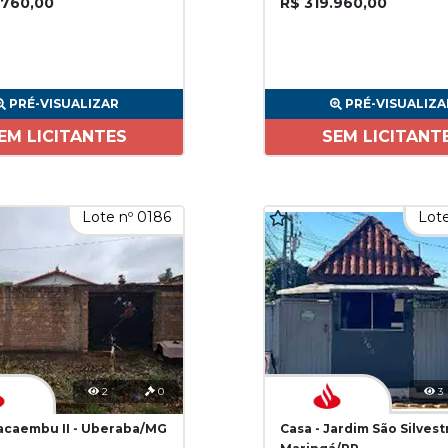
.760,00
R$ 319.960,00
PRÉ-VISUALIZAR
PRÉ-VISUALIZA
EM LICITANTES
SEM LICITANT
Lote nº 0186
Lote
2
0
3
Pacaembu II - Uberaba/MG
Casa - Jardim São Silvest