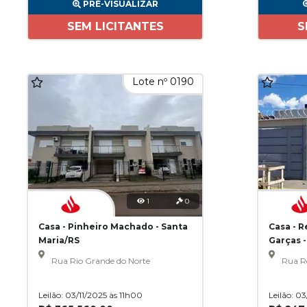
PRÉ-VISUALIZAR
SEM LICITANTES
S
Lote nº 0190
1
0
Casa - Pinheiro Machado - Santa
Casa - 
Maria/RS
Garças 
Rua Rio Grande do Norte
Rua R
Leilão: 03/11/2025 às 11h00
Leilão: 0