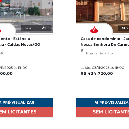
4
0
5
ento - Estância
Casa de condomínio - Ja
gá - Caldas Novas/GO
Nossa Senhora Do Carmo
Paulo/SP
-10
Rua Jardel Filho
3/11/2025 às 11h00
Leilão: 03/11/2025 às 11h00
200,00
R$ 434.720,00
PRÉ-VISUALIZAR
PRÉ-VISUALIZA
EM LICITANTES
SEM LICITANT