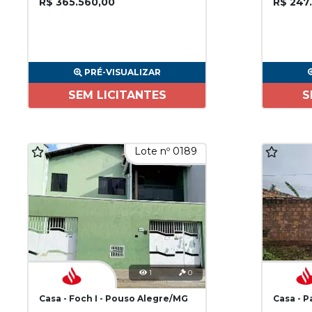
R$ 365.560,00
R$ 247
PRÉ-VISUALIZAR
SEM LICITANTES
S
Lote nº 0189
1
0
Casa - Foch I - Pouso Alegre/MG
Casa - 