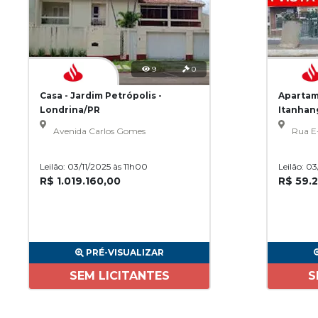
9
0
Casa - Jardim Petrópolis -
Apartam
Londrina/PR
Itanhan
Avenida Carlos Gomes
Rua E
Leilão: 03/11/2025 às 11h00
Leilão: 0
R$ 1.019.160,00
R$ 59.
PRÉ-VISUALIZAR
SEM LICITANTES
S