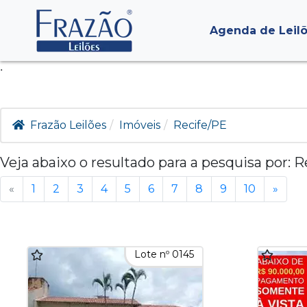
Agenda de Leil
.
Frazão Leilões
Imóveis
Recife/PE
Veja abaixo o resultado para a pesquisa por:
R
«
1
2
3
4
5
6
7
8
9
10
»
Lote nº 0145