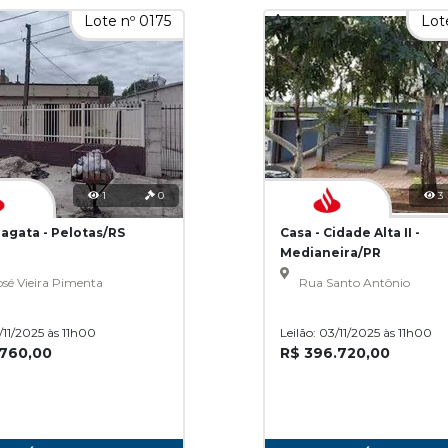
Lote nº 0175
Lot
1
0
3
ragata - Pelotas/RS
Casa - Cidade Alta II -
Medianeira/PR
sé Vieira Pimenta
Rua Santo Antônio
3/11/2025 às 11h00
Leilão: 03/11/2025 às 11h00
.760,00
R$ 396.720,00