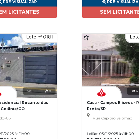
PRÉ-VISUALIZAR
PRÉ-VISUALIZA
EM LICITANTES
SEM LICITANT
Lote nº 0181
Lote
5
0
4
Residencial Recanto das
Casa - Campos Elíseos - 
- Goiânia/GO
Preto/SP
dg-05
Rua Capitão Salomão
3/11/2025 às 11h00
Leilão: 03/11/2025 às 11h00