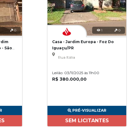
0
1
0
rdim
Casa - Jardim Europa - Foz Do
 - São
Iguaçu/PR
Rua Itália
Leilão: 03/11/2025 às 11h00
R$ 380.000,00
R
PRÉ-VISUALIZAR
ES
SEM LICITANTES