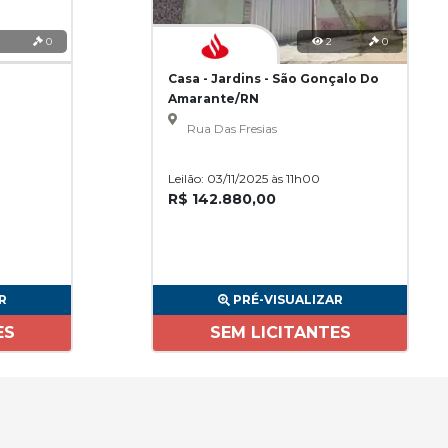
0
2
0
Casa - Jardins - São Gonçalo Do
Amarante/RN
Rua Das Fresias
Leilão: 03/11/2025 às 11h00
R$ 142.880,00
R
PRÉ-VISUALIZAR
ES
SEM LICITANTES