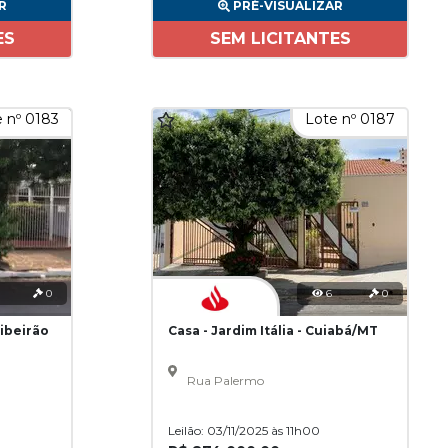
R
PRÉ-VISUALIZAR
ES
SEM LICITANTES
 nº 0183
Lote nº 0187
0
6
0
Ribeirão
Casa - Jardim Itália - Cuiabá/MT
Rua Palermo
Leilão: 03/11/2025 às 11h00