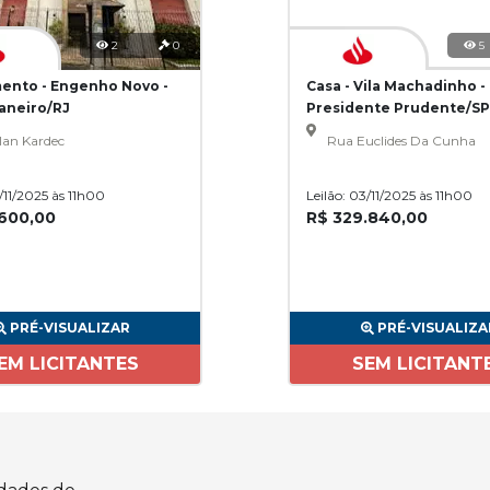
2
0
5
ento - Engenho Novo -
Casa - Vila Machadinho -
Janeiro/RJ
Presidente Prudente/SP
lan Kardec
Rua Euclides Da Cunha
3/11/2025 às 11h00
Leilão: 03/11/2025 às 11h00
.600,00
R$ 329.840,00
PRÉ-VISUALIZAR
PRÉ-VISUALIZA
EM LICITANTES
SEM LICITANT