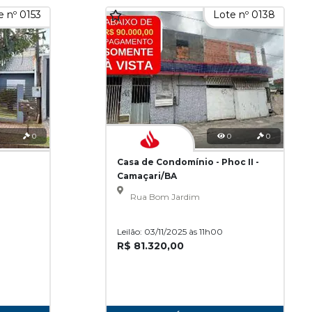
e nº 0153
Lote nº 0138
0
0
0
Casa de Condomínio - Phoc II -
Camaçari/BA
Rua Bom Jardim
Leilão: 03/11/2025 às 11h00
R$ 81.320,00