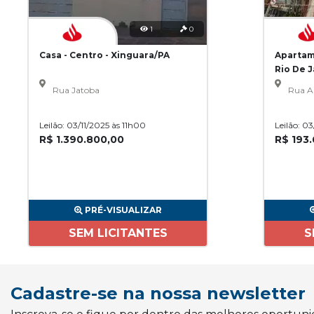
1
0
Casa - Centro - Xinguara/PA
Apartam
Rio De 
Rua Jatoba
Rua A
Leilão: 03/11/2025 às 11h00
Leilão: 0
R$ 1.390.800,00
R$ 193
PRÉ-VISUALIZAR
SEM LICITANTES
S
Cadastre-se na nossa newsletter