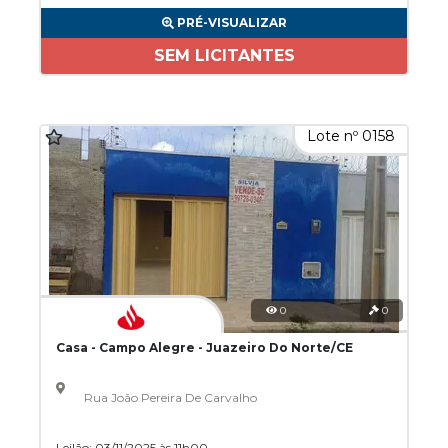
PRÉ-VISUALIZAR
SEM LICITANTES
Lote nº 0158
0
0
Casa - Campo Alegre - Juazeiro Do Norte/CE
Rua João Pereira De Carvalho
Leilão: 03/11/2025 às 11h00