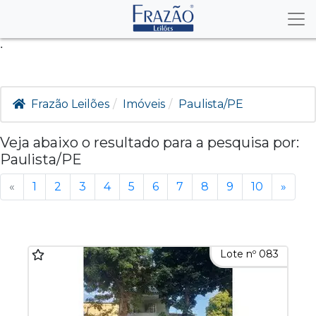
.
Frazão Leilões
Imóveis
Paulista/PE
Veja abaixo o resultado para a pesquisa por:
Paulista/PE
«
1
2
3
4
5
6
7
8
9
10
»
Lote nº 083