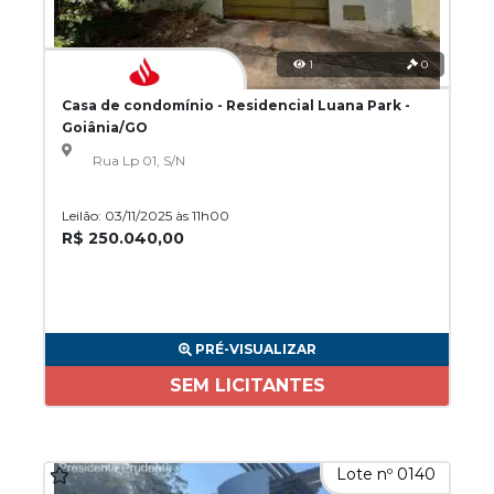
1
0
Casa de condomínio - Residencial Luana Park -
Goiânia/GO
Rua Lp 01, S/N
Leilão: 03/11/2025 às 11h00
R$ 250.040,00
PRÉ-VISUALIZAR
SEM LICITANTES
Lote nº 0140