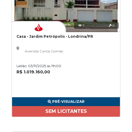
9
0
Casa - Jardim Petrópolis - Londrina/PR
Avenida Carlos Gomes
Leilão: 03/11/2025 às 11h00
R$ 1.019.160,00
PRÉ-VISUALIZAR
SEM LICITANTES