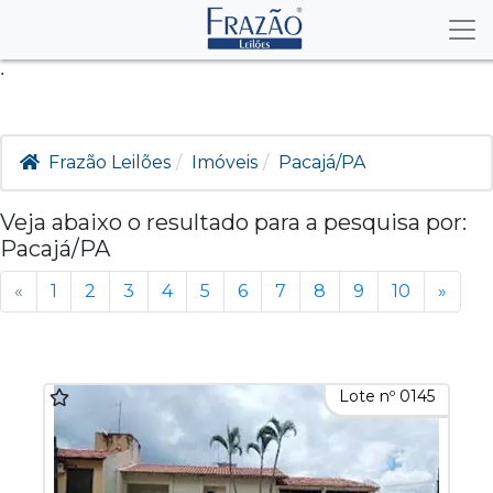
.
Frazão Leilões
Imóveis
Pacajá/PA
Veja abaixo o resultado para a pesquisa por:
Pacajá/PA
«
1
2
3
4
5
6
7
8
9
10
»
Lote nº 0145