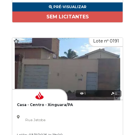
PRÉ-VISUALIZAR
SEM LICITANTES
Lote nº 0191
1
0
Casa - Centro - Xinguara/PA
Rua Jatoba
Leilão: 03/11/2025 às 11h00