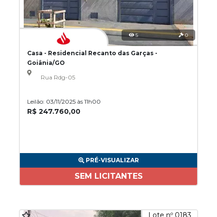
5
0
Casa - Residencial Recanto das Garças -
Goiânia/GO
Rua Rdg-05
Leilão: 03/11/2025 às 11h00
R$ 247.760,00
PRÉ-VISUALIZAR
SEM LICITANTES
Lote nº 0183