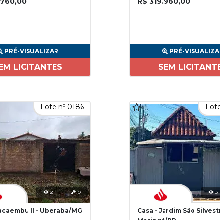
.760,00
R$ 319.960,00
PRÉ-VISUALIZAR
PRÉ-VISUALIZA
EM LICITANTES
SEM LICITANT
Lote nº 0186
Lote
2
0
3
Pacaembu II - Uberaba/MG
Casa - Jardim São Silvest