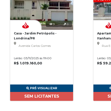
9
0
Casa - Jardim Petrópolis -
Apartam
Londrina/PR
Itanhan
Avenida Carlos Gomes
Rua E
Leilão: 03/11/2025 às 11h00
Leilão: 0
R$ 1.019.160,00
R$ 59.
PRÉ-VISUALIZAR
SEM LICITANTES
S