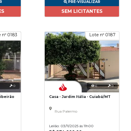
R
PRÉ-VISUALIZAR
ES
SEM LICITANTES
 nº 0183
Lote nº 0187
0
6
0
Ribeirão
Casa - Jardim Itália - Cuiabá/MT
Rua Palermo
Leilão: 03/11/2025 às 11h00