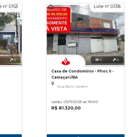
e nº 0153
Lote nº 0138
0
0
0
Casa de Condomínio - Phoc II -
Camaçari/BA
Rua Bom Jardim
Leilão: 03/11/2025 às 11h00
R$ 81.320,00