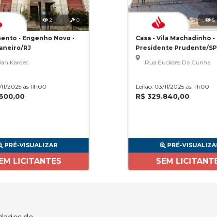
2
0
5
ento - Engenho Novo -
Casa - Vila Machadinho -
Janeiro/RJ
Presidente Prudente/SP
lan Kardec
Rua Euclides Da Cunha
3/11/2025 às 11h00
Leilão: 03/11/2025 às 11h00
.600,00
R$ 329.840,00
PRÉ-VISUALIZAR
PRÉ-VISUALIZA
EM LICITANTES
SEM LICITANT