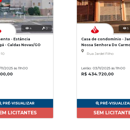
4
0
5
ento - Estância
Casa de condomínio - Ja
gá - Caldas Novas/GO
Nossa Senhora Do Carmo
Paulo/SP
-10
Rua Jardel Filho
3/11/2025 às 11h00
Leilão: 03/11/2025 às 11h00
200,00
R$ 434.720,00
PRÉ-VISUALIZAR
PRÉ-VISUALIZA
EM LICITANTES
SEM LICITANT