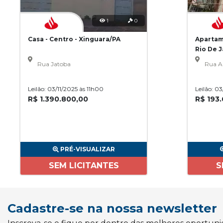
1
0
Casa - Centro - Xinguara/PA
Apartam
Rio De 
Rua Jatoba
Rua A
Leilão: 03/11/2025 às 11h00
Leilão: 0
R$ 1.390.800,00
R$ 193
PRÉ-VISUALIZAR
SEM LICITANTES
S
Cadastre-se na nossa newsletter