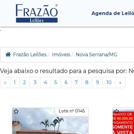
Agenda de Leil
.
Frazão Leilões
Imóveis
Nova Serrana/MG
Veja abaixo o resultado para a pesquisa por:
N
«
1
2
3
4
5
6
7
8
9
10
»
Lote nº 0145