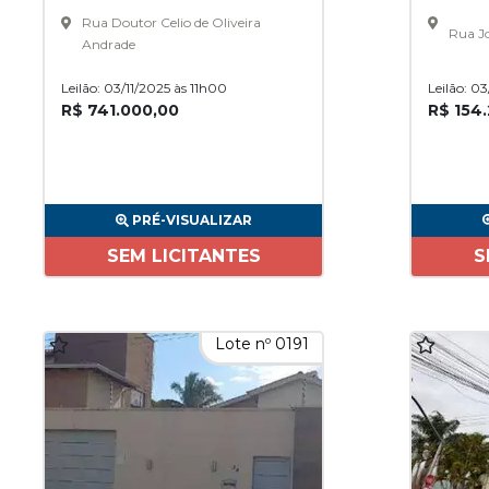
Rua Doutor Celio de Oliveira
Rua Jo
Andrade
Leilão: 03/11/2025 às 11h00
Leilão: 0
R$ 741.000,00
R$ 154
PRÉ-VISUALIZAR
SEM LICITANTES
S
Lote nº 0191