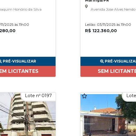
Maringá/PR
aquim Honório da Silva
Avenida Jose Alves Nendo
3/11/2025 às 11h00
Leilão: 03/11/2025 às 11h00
.280,00
R$ 122.360,00
PRÉ-VISUALIZAR
PRÉ-VISUALIZA
EM LICITANTES
SEM LICITANT
Lote nº 0197
Lote