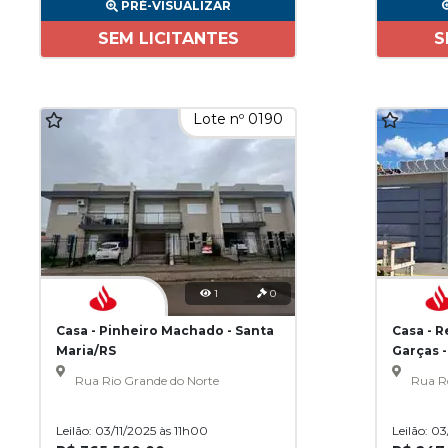
PRÉ-VISUALIZAR
SEM LICITANTES
S
Lote nº 0190
1
0
Casa - Pinheiro Machado - Santa
Casa - 
Maria/RS
Garças 
Rua Rio Grande do Norte
Rua R
Leilão: 03/11/2025 às 11h00
Leilão: 0