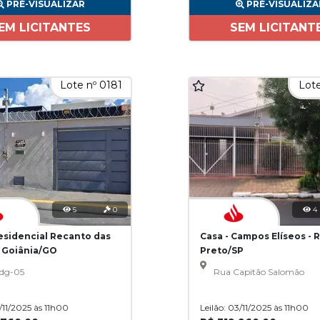
PRÉ-VISUALIZAR
PRÉ-VISUALIZA
EM LICITANTES
SEM LICITANT
Lote nº 0181
Lote
5
0
4
Residencial Recanto das
Casa - Campos Elíseos - 
- Goiânia/GO
Preto/SP
dg-05
Rua Capitão Salomão
3/11/2025 às 11h00
Leilão: 03/11/2025 às 11h00