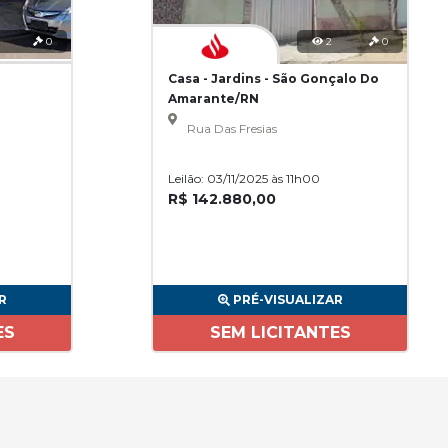
0
2
0
Casa - Jardins - São Gonçalo Do
Amarante/RN
Rua Das Fresias
Leilão: 03/11/2025 às 11h00
R$ 142.880,00
R
PRÉ-VISUALIZAR
ES
SEM LICITANTES