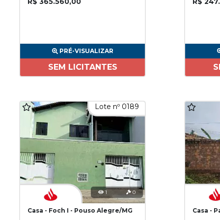
R$ 365.560,00
R$ 247
PRÉ-VISUALIZAR
SEM LICITANTES
S
Lote nº 0189
1
0
Casa - Foch I - Pouso Alegre/MG
Casa - 