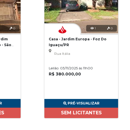
0
1
0
rdim
Casa - Jardim Europa - Foz Do
 - São
Iguaçu/PR
Rua Itália
Leilão: 03/11/2025 às 11h00
R$ 380.000,00
R
PRÉ-VISUALIZAR
ES
SEM LICITANTES