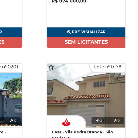
R$ 874.000,00
R
PRÉ-VISUALIZAR
ES
SEM LICITANTES
 nº 0201
Lote nº 0178
0
2
0
re -
Casa - Vila Pedra Branca - São