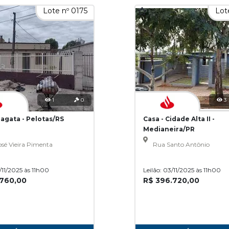
Lote nº 0175
Lot
1
0
3
ragata - Pelotas/RS
Casa - Cidade Alta II -
Medianeira/PR
sé Vieira Pimenta
Rua Santo Antônio
3/11/2025 às 11h00
Leilão: 03/11/2025 às 11h00
.760,00
R$ 396.720,00