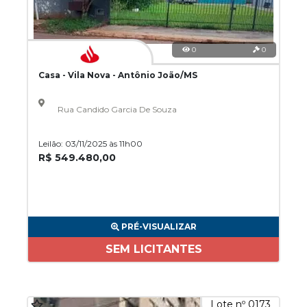
0
0
Casa - Vila Nova - Antônio João/MS
Rua Candido Garcia De Souza
Leilão: 03/11/2025 às 11h00
R$ 549.480,00
PRÉ-VISUALIZAR
SEM LICITANTES
Lote nº 0173