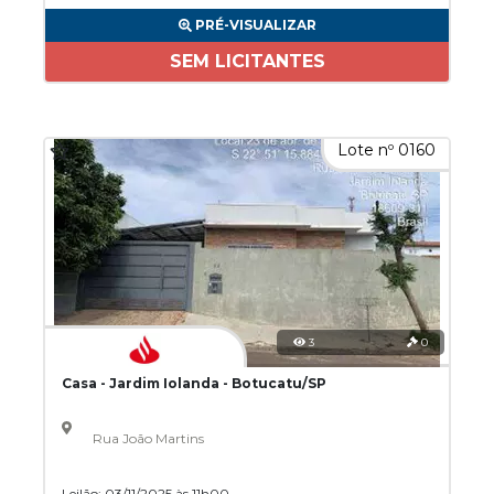
PRÉ-VISUALIZAR
SEM LICITANTES
Lote nº 0160
3
0
Casa - Jardim Iolanda - Botucatu/SP
Rua João Martins
Leilão: 03/11/2025 às 11h00