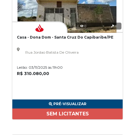
0
0
Casa - Dona Dom - Santa Cruz Do Capibaribe/PE
Rua Jordao Batista De Oliveira
Leilão: 03/11/2025 às 11h00
R$ 310.080,00
PRÉ-VISUALIZAR
SEM LICITANTES