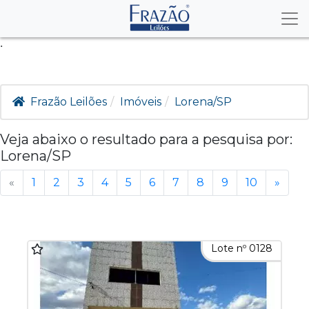
.
Frazão Leilões
Imóveis
Lorena/SP
Veja abaixo o resultado para a pesquisa por:
Lorena/SP
«
1
2
3
4
5
6
7
8
9
10
»
Lote nº 0128